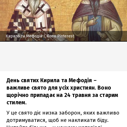
Кирило та Мефодій
/ Фото Pinterest
День святих Кирила та Мефодія –
важливе свято для усіх християн. Воно
щорічно припадає на 24 травня за старим
стилем.
У це свято діє низка заборон, яких важливо
дотримуватися, щоб не накликати біду.