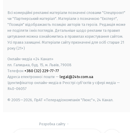
smart tv
samsung smart tv
Всі комерційні рекламні матеріали позначені словами "Спецпроєкт"
чи "Партнерський матеріал". Матеріали з позначкою "Експерт",
"Позиція" відображають позицію авторів та героїв. Редакція може
не поділяти їхніх поглядів. Детальніше щодо реклами та правил
цитування можна ознайомитись в правилах користування сайтом.
Усі права захищені.
Матеріали сайту призначені для осіб старше
21
року (21+)
Онлайн-медіа «24 Канал»
пл. Галицька, буд. 15, м. Львів, 79008
Телефон
+380 (32) 229-77-77
Адреса електронної пошти —
legal@24tv.com.ua
Ідентифікатор онлайн-медіа в Реєстрі суб'єктів у сфері медіа —
R40-06057
© 2005—2026,
ПрАТ «Телерадіокомпанія "Люкс"», 24 Канал.
Розробка сайту
-