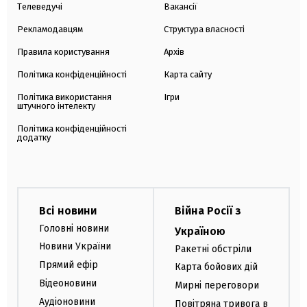
Телеведучі
Вакансії
Рекламодавцям
Структура власності
Правила користування
Архів
Політика конфіденційності
Карта сайту
Політика використання
Ігри
штучного інтелекту
Політика конфіденційності
додатку
Всі новини
Війна Росії з
Головні новини
Україною
Новини України
Ракетні обстріли
Прямий ефір
Карта бойових дій
Відеоновини
Мирні переговори
Аудіоновини
Повітряна тривога в