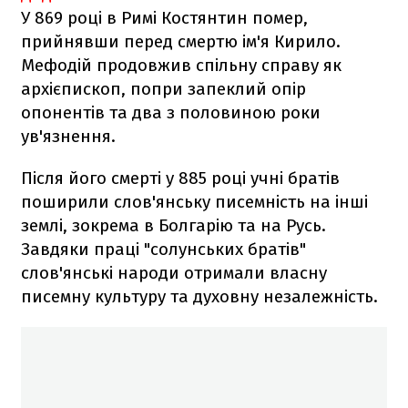
У 869 році в Римі Костянтин помер,
прийнявши перед смертю ім'я Кирило.
Мефодій продовжив спільну справу як
архієпископ, попри запеклий опір
опонентів та два з половиною роки
ув'язнення.
Після його смерті у 885 році учні братів
поширили слов'янську писемність на інші
землі, зокрема в Болгарію та на Русь.
Завдяки праці "солунських братів"
слов'янські народи отримали власну
писемну культуру та духовну незалежність.