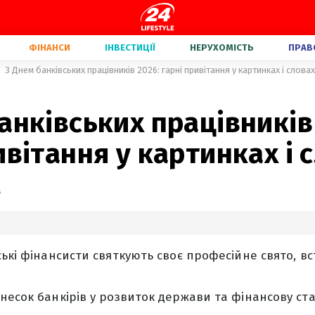
ФІНАНСИ
ІНВЕСТИЦІЇ
НЕРУХОМІСТЬ
ПРАВ
З Днем банківських працівників 2026: гарні привітання у картинках і словах
анківських працівників
ивітання у картинках і 
а
ські фінансисти святкують своє професійне свято, в
несок банкірів у розвиток держави та фінансову стаб