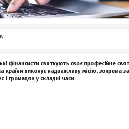
ну
ькі фінансисти святкують своє професійне свят
ма країни виконує надважливу місію, зокрема з
ес і громадян у складні часи.