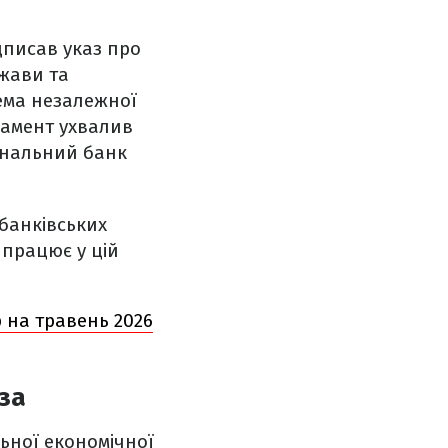
ідписав указ про
ржави та
тема незалежної
ламент ухвалив
іональний банк
 банківських
 працює у цій
 на травень 2026
за
ьної економічної