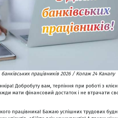
 банківських працівників 2026 / Колаж 24 Каналу
нкіра! Добробуту вам, терпіння при роботі з кліє
жди мати фінансовий достаток і не втрачати св
ького працівника! Бажаю успішних трудових будні