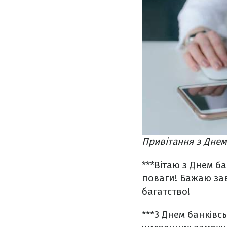
Привітання з Днем
***
Вітаю з Днем ба
поваги! Бажаю зав
багатство!
***
З Днем банківс