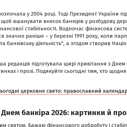
 розпочала у 2004 році. Тоді Президент України п
 щоб вшанувати внесок банкірів у розбудову де
інансової стабільності. Водночас фінансова сис
я значно раніше – у березні 1991 року, коли пар
та банківську діяльність", а згодом створив Нац
ша редакція підготувала щирі привітання з Днем
инках і прозі. Подякуйте сьогодні тим, хто щодня
сьогодні церковне свято: православний календар
 Днем банкіра 2026: картинки й про
им святом. Бажаю фінансового добробуту і стабіл