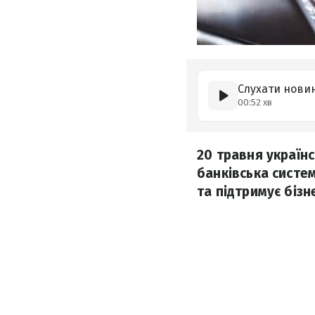
Слухати нови
00:52 хв
20 травня українс
банківська систе
та підтримує бізн