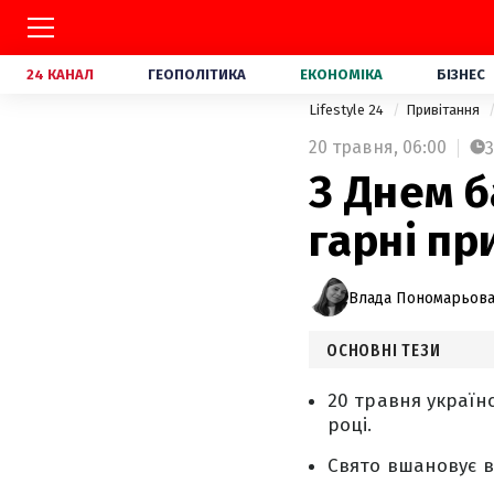
24 КАНАЛ
ГЕОПОЛІТИКА
ЕКОНОМІКА
БІЗНЕС
Lifestyle 24
Привітання
20 травня,
06:00
3
З Днем б
гарні пр
Влада Пономарьов
ОСНОВНІ ТЕЗИ
20 травня україн
році.
Свято вшановує в