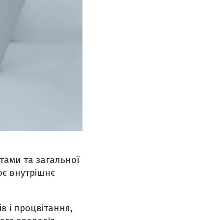
нтами та загальної
оє внутрішнє
в і процвітання,