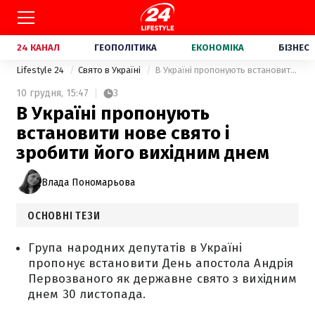
24 КАНАЛ
ГЕОПОЛІТИКА
ЕКОНОМІКА
БІЗНЕС
Lifestyle 24
Свято в Україні
В Україні пропонують встановити нове свято і зробити його вихідним днем
10 грудня,
15:47
3
В Україні пропонують
встановити нове свято і
зробити його вихідним днем
Влада Пономарьова
ОСНОВНІ ТЕЗИ
Група народних депутатів в Україні
пропонує встановити День апостола Андрія
Первозваного як державне свято з вихідним
днем 30 листопада.