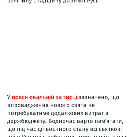
релігійну спадщину Давньої Русі.
У
пояснювальній записці
зазначено, що
впровадження нового свята не
потребуватиме додаткових витрат з
держбюджету. Водночас варто пам'ятати,
що під час дії воєнного стану всі святкові
дні в Україні є робочими, тому, навіть у разі