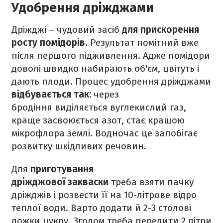
Удобрення дріжджами
Дріжджі – чудовий засіб
для прискорення
росту помідорів
. Результат помітний вже
після першого підживлення. Адже помідори
доволі швидко набирають об'єм, цвітуть і
дають плоди. Процес удобрення дріжджами
відбувається так:
через
бродіння виділяється вуглекислий газ,
краще засвоюється азот, стає кращою
мікрофлора землі. Водночас це запобігає
розвитку шкідливих речовин.
Для
приготування
дріжджової закваски
треба взяти пачку
дріжджів і розвести її на 10-літрове відро
теплої води. Варто додати й 2-3 столові
ложки цукру. Згодом треба перелити 2 літри