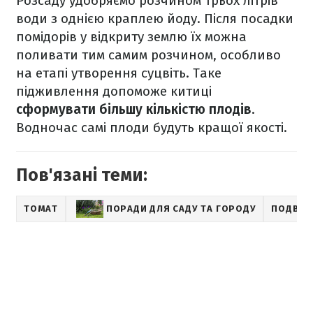
Розсаду удобряємо розчином трьох літрів
води з однією краплею йоду. Після посадки
помідорів у відкриту землю їх можна
поливати тим самим розчином, особливо
на етапі утворення суцвіть. Таке
підживлення допоможе китиці
сформувати більшу кількістю плодів
.
Водночас самі плоди будуть кращої якості.
Пов'язані теми:
ТОМАТ
ПОРАДИ ДЛЯ САДУ ТА ГОРОДУ
ПОДВІР'