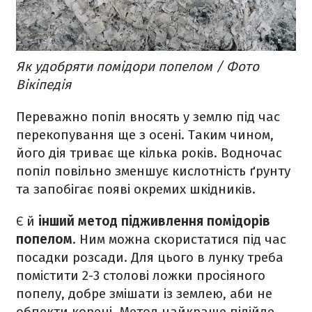
Як удобряти помідори попелом / Фото
Вікіпедія
Переважно попіл вносять у землю під час
перекопування ще з осені. Таким чином,
його дія триває ще кілька років. Водночас
попіл повільно зменшує кислотність ґрунту
та запобігає появі окремих шкідників.
Є й
інший метод підживлення помідорів
попелом
. Ним можна скористатися під час
посадки розсади. Для цього в лунку треба
помістити 2-3 столові ложки просіяного
попелу, добре змішати із землею, аби не
обпекти корені. Метод найкраще підійде,