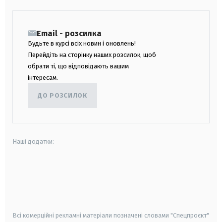
Email - розсилка
Будьте в курсі всіх новин і оновлень!
Перейдіть на сторінку наших розсилок, щоб
обрати ті, що відповідають вашим
інтересам.
ДО РОЗСИЛОК
Наші додатки:
android
apple
smart tv
samsung smart tv
Всі комерційні рекламні матеріали позначені словами "Спецпроєкт"