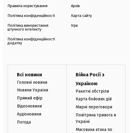
Правила користування
Архів
Політика конфіденційності
Карта сайту
Політика використання
Ігри
штучного інтелекту
Політика конфіденційності
додатку
Всі новини
Війна Росії з
Головні новини
Україною
Новини України
Ракетні обстріли
Прямий ефір
Карта бойових дій
Відеоновини
Мирні переговори
Аудіоновини
Повітряна тривога в
Україні
Погода
Масована атака по