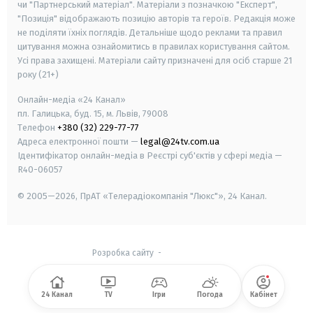
чи "Партнерський матеріал". Матеріали з позначкою "Експерт",
"Позиція" відображають позицію авторів та героїв. Редакція може
не поділяти їхніх поглядів. Детальніше щодо реклами та правил
цитування можна ознайомитись в правилах користування сайтом.
Усі права захищені.
Матеріали сайту призначені для осіб старше
21
року (21+)
Онлайн-медіа «24 Канал»
пл. Галицька, буд. 15, м. Львів, 79008
Телефон
+380 (32) 229-77-77
Адреса електронної пошти —
legal@24tv.com.ua
Ідентифікатор онлайн-медіа в Реєстрі суб'єктів у сфері медіа —
R40-06057
© 2005—2026,
ПрАТ «Телерадіокомпанія "Люкс"», 24 Канал.
Розробка сайту
-
24 Канал
TV
Ігри
Погода
Кабінет