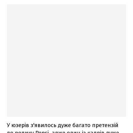
У юзерів з'явилось дуже багато претензій
до ролику Pepsi, адже один із кадрів дуже