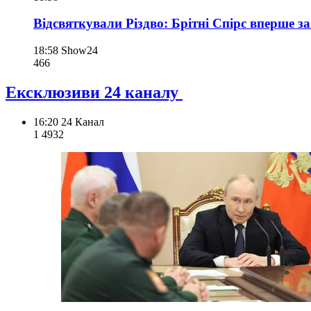
Відсвяткували Різдво: Брітні Спірс вперше за
18:58
Show24
466
Ексклюзиви 24 каналу
16:20
24 Канал
1 493
2