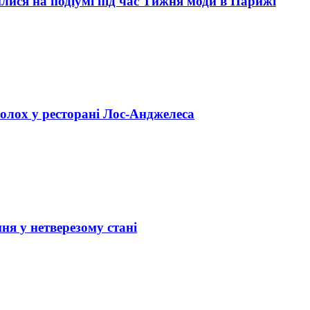
илися на подіумі під час Тижня моди в Парижі
полох у ресторані Лос-Анджелеса
ння у нетверезому стані