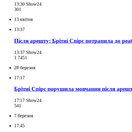
13:30
Show24
301
13 квітня
13:37
Після арешту: Брітні Спірс потрапила до реа
13:37
Show24
1 745
1
28 березня
17:17
Брітні Спірс порушила мовчання після арешт
17:17
Show24
541
7 березня
17:45