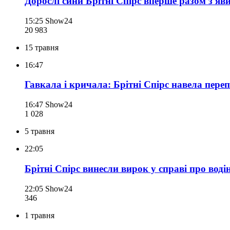
Дорослі сини Брітні Спірс вперше разом з'яв
15:25
Show24
20 983
15 травня
16:47
Гавкала і кричала: Брітні Спірс навела пере
16:47
Show24
1 028
5 травня
22:05
Брітні Спірс винесли вирок у справі про воді
22:05
Show24
346
1 травня