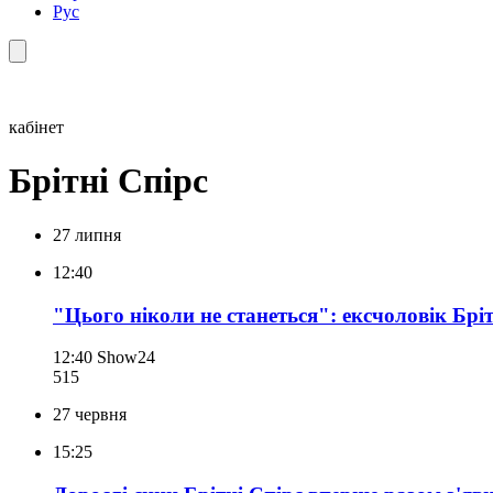
Рус
кабінет
Брітні Спірс
27 липня
12:40
"Цього ніколи не станеться": ексчоловік Бріт
12:40
Show24
515
27 червня
15:25