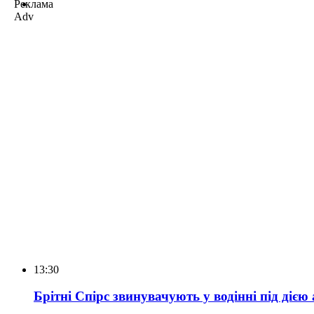
Реклама
Adv
13:30
Брітні Спірс звинувачують у водінні під діє