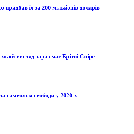
хто придбав їх за 200 мільйонів доларів
 який вигляд зараз має Брітні Спірс
ала символом свободи у 2020-х