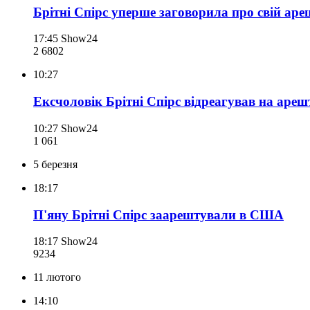
Брітні Спірс уперше заговорила про свій аре
17:45
Show24
2 680
2
10:27
Ексчоловік Брітні Спірс відреагував на ареш
10:27
Show24
1 061
5 березня
18:17
П'яну Брітні Спірс заарештували в США
18:17
Show24
923
4
11 лютого
14:10