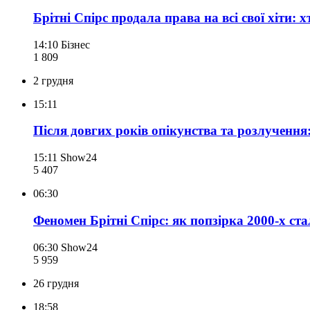
Брітні Спірс продала права на всі свої хіти: 
14:10
Бізнес
1 809
2 грудня
15:11
Після довгих років опікунства та розлучення:
15:11
Show24
5 407
06:30
Феномен Брітні Спірс: як попзірка 2000-х ст
06:30
Show24
5 959
26 грудня
18:58