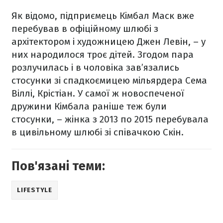
Як відомо, підприємець Кімбал Маск вже
перебував в офіційному шлюбі з
архітектором і художницею Джен Левін, – у
них народилося троє дітей. Згодом пара
розлучилась і в чоловіка зав’язались
стосунки зі спадкоємицею мільярдера Сема
Віллі, Крістіан. У самої ж новоспеченої
дружини Кімбала раніше теж були
стосунки, – жінка з 2013 по 2015 перебувала
в цивільному шлюбі зі співачкою Скін.
Пов'язані теми:
LIFESTYLE