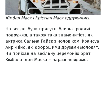
Кімбал Маск і Крістіан Маск одружились
На весіллі були присутні близькі родичі
подружжя, а також така знаменитість як
актриса Сальма Гайєк з чоловіком Франсуа
Анрі-Піно, які є хорошими друзями молодят.
Чи приїхав на весільну церемонію брат
Кімбала Ілон Маска – наразі невідомо.