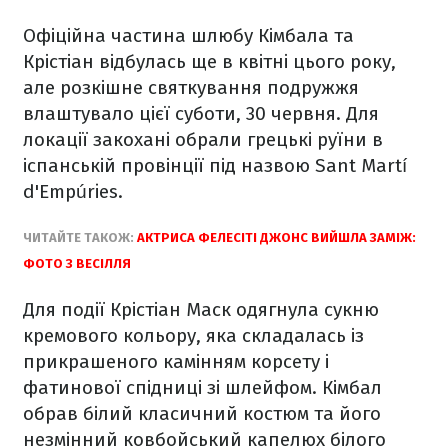
Офіційна частина шлюбу Кімбала та
Крістіан відбулась ще в квітні цього року,
але розкішне святкування подружжя
влаштувало цієї суботи, 30 червня. Для
локації закохані обрали грецькі руїни в
іспанській провінції під назвою Sant Martí
d'Empúries.
ЧИТАЙТЕ ТАКОЖ:
АКТРИСА ФЕЛЕСІТІ ДЖОНС ВИЙШЛА ЗАМІЖ:
ФОТО З ВЕСІЛЛЯ
Для події Крістіан Маск одягнула сукню
кремового кольору, яка складалась із
прикрашеного камінням корсету і
фатинової спідниці зі шлейфом. Кімбал
обрав білий класичний костюм та його
незмінний ковбойський капелюх білого