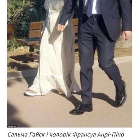
Сальма Гайєк і чоловік Франсуа Анрі-Піно