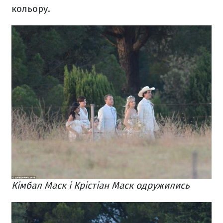
кольору.
Кімбал Маск і Крістіан Маск одружились