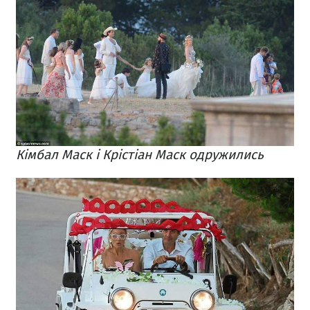
Кімбал Маск і Крістіан Маск одружились