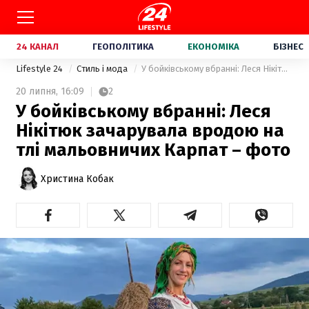
24 КАНАЛ
ГЕОПОЛІТИКА
ЕКОНОМІКА
БІЗНЕС
Lifestyle 24
Стиль і мода
У бойківському вбранні: Леся Нікітюк зачарувала вродою на тлі мальовничих Карпат – фото
20 липня,
16:09
2
У бойківському вбранні: Леся
Нікітюк зачарувала вродою на
тлі мальовничих Карпат – фото
Христина Кобак