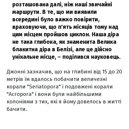
розташована далі, ніж наші звичайні
маршрути. В те, що ми виявили
всередині було важко повірити,
враховуючи, що п'ять місяців тому над
цим місцем пройшов циклон. Наша діра
не така глибока, як знаменита Велика
блакитна діра в Белізі, але це дійсно
унікальне місце,
– поділився науковець.
Джонні зазначив, що на глибині від 15 до 20
метрів їм вдалось побачити величезні
корали "Seriatopora" і подовжені корали
"Acropora" і вони були найбільшими
колоніями з тих, які я йому довелось в житті
бачити.