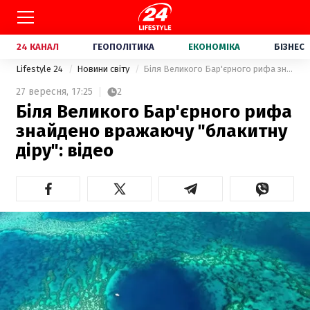
24 КАНАЛ
ГЕОПОЛІТИКА
ЕКОНОМІКА
БІЗНЕС
Lifestyle 24
Новини світу
Біля Великого Бар'єрного рифа знайдено вражаючу "блакитну діру": відео
27 вересня,
17:25
2
Біля Великого Бар'єрного рифа
знайдено вражаючу "блакитну
діру": відео