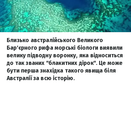
Близько австралійського Великого
Бар'єрного рифа морські біологи виявили
велику підводну воронку, яка відноситься
до так званих "блакитних дірок". Це може
бути перша знахідка такого явища біля
Австралії за всю історію.