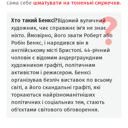
сама себе
шматувати на тоненькі смужечки
.
Хто такий Бенксі?
Відомий вуличний
художник, чиє справжнє ім'я не знає
ніхто. Ймовірно, його звати Роберт або
Робін Бенкс, і народився він в
англійському місті Бристолі. 44-річний
чоловік є відомим андерграундним
художником графіті, політичним
активістом і режисером.
Бенксі
організував безліч виставок по всьому
світі, а його скандальні графіті, які
торкаються найрізноманітніших
політичних і соціальних тем, стають
об'єктами світового обговорення.