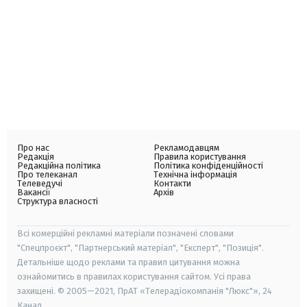
Про нас
Рекламодавцям
Редакція
Правила користування
Редакційна політика
Політика конфіденційності
Про телеканал
Технічна інформація
Телеведучі
Контакти
Вакансії
Архів
Структура власності
Всі комерційні рекламні матеріали позначені словами
"Спецпроєкт", "Партнерський матеріал", "Експерт", "Позиція".
Детальніше щодо реклами та правил цитування можна
ознайомитись в правилах користування сайтом. Усі права
захищені. © 2005—2021, ПрАТ «Телерадіокомпанія "Люкс"», 24
Канал.