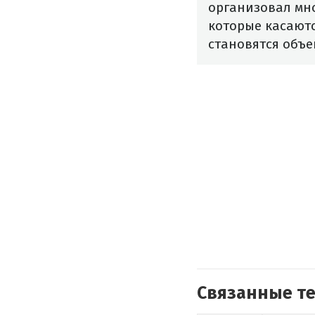
организовал мно
которые касают
становятся объе
Связанные т