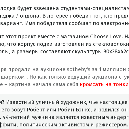
лодка будет взвешена студентами-специалистам
леджа Лондона. В лотерее победит тот, кто пре
 вариант. Имя победителя сообщат по электронн
 этот проект вместе с магазином Choose Love. Н
о, что корпус лодки изготовлен из стекловолок
лы, а размеры составляют скульптуры 90х38х42с
ря продали на аукционе sotheby's за 1 миллион
 шариком". Но как только ведущий аукциона сту
е – картина начала сама себя
кромсать на тонки
и?
Известный уличный художник, чье настоящее 
, его зовут Роберт или Робин Бэнкс, и родился о
е. 44-летний мужчина является известным андер
ффити, политическим активистом и режиссером.