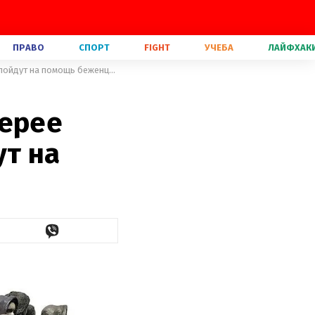
ПРАВО
СПОРТ
FIGHT
УЧЕБА
ЛАЙФХАК
Бэнкси разыграет в онлайн-лотерее новую скульптуру, деньги пойдут на помощь беженцам
терее
ут на