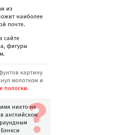
и из
дложит наиболее
ой почте.
а сайте
на, фигуры
м.
 фунтов картину
кнул молотком и
е полоски.
имя никто не
н в английском
граундным
 Бэнкси