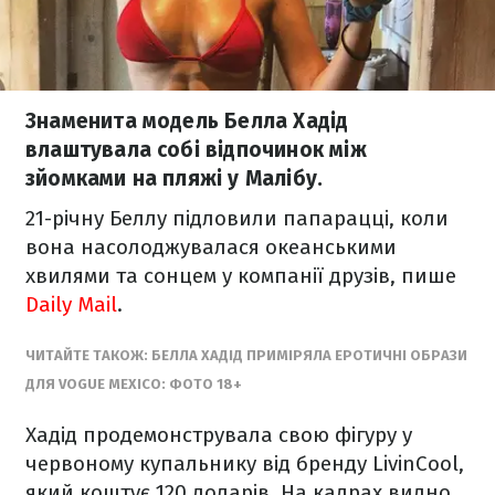
Знаменита модель Белла Хадід
влаштувала собі відпочинок між
зйомками на пляжі у Малібу.
21-річну Беллу підловили папарацці, коли
вона насолоджувалася океанськими
хвилями та сонцем у компанії друзів, пише
Daily Mail
.
ЧИТАЙТЕ ТАКОЖ: БЕЛЛА ХАДІД ПРИМІРЯЛА ЕРОТИЧНІ ОБРАЗИ
ДЛЯ VOGUE MEXICO: ФОТО 18+
Хадід продемонструвала свою фігуру у
червоному купальнику від бренду LivinCool,
який коштує 120 доларів. На кадрах видно,