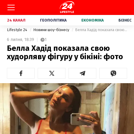
24 КАНАЛ
ГЕОПОЛІТИКА
ЕКОНОМІКА
БІЗНЕС
Lifestyle 24
Новини шоу-бізнесу
Белла Хадід показала свою худорляву фігуру у бікіні: фото
6 липня,
18:39
1
Белла Хадід показала свою
худорляву фігуру у бікіні: фото