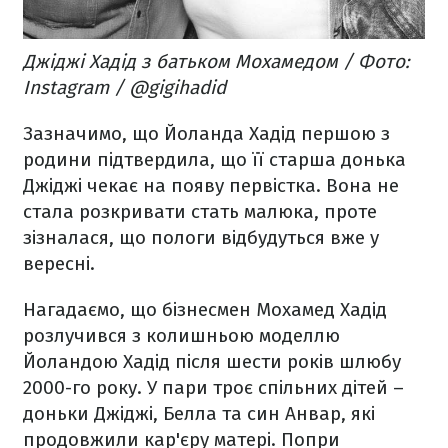
Джіджі Хадід з батьком Мохамедом / Фото:
Instagram / @gigihadid
Зазначимо, що
Йоланда Хадід першою з
родини підтвердила, що її старша донька
Джіджі чекає на появу первістка. Вона не
стала розкривати стать малюка, проте
зізналася, що пологи відбудуться вже у
вересні.
Нагадаємо, що бізнесмен Мохамед Хадід
розлучився з колишньою моделлю
Йоландою Хадід після шести років шлюбу
2000-го року. У пари троє спільних дітей –
доньки Джіджі, Белла та син Анвар, які
продовжили кар'єру матері. Попри