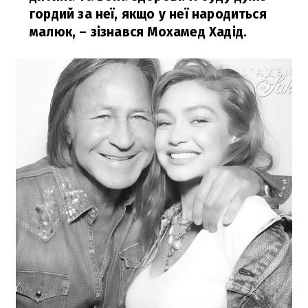
гордий за неї, якщо у неї народиться
малюк,
– зізнався Мохамед Хадід.