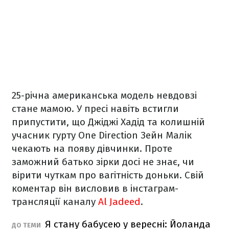
25-річна американська модель невдовзі
стане мамою. У пресі навіть встигли
припустити, що Джіджі Хадід та
колишній
учасник гурту One Direction Зейн Малік
чекають на появу дівчинки. Проте
заможний батько зірки досі не знає, чи
вірити чуткам про вагітність доньки. Свій
коментар він висловив в інстаграм-
трансляції каналу
Al Jadeed
.
Я стану бабусею у вересні: Йоланда
ДО ТЕМИ