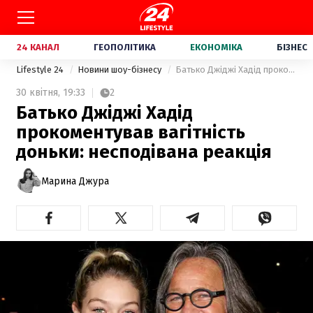
24 КАНАЛ
ГЕОПОЛІТИКА
ЕКОНОМІКА
БІЗНЕС
Lifestyle 24
Новини шоу-бізнесу
Батько Джіджі Хадід прокоментував вагітність доньки: несподівана реакція
30 квітня,
19:33
2
Батько Джіджі Хадід
прокоментував вагітність
доньки: несподівана реакція
Марина Джура