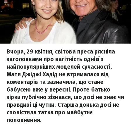
Вчора, 29 квітня, світова преса рясніла
заголовками про вагітність однієї з
найпопулярніших моделей сучасності.
Мати Джіджі Хадід не втрималася від
коментарів та зазначила, що стане
бабусею вже у вересні. Проте батько
зірки публічно зізнався, що досі не знає чи
правдиві ці чутки. Старша донька досі не
сповістила татка про майбутнє
поповнення.