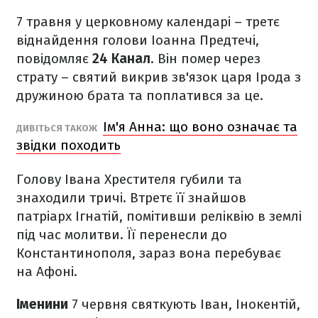
7 травня у церковному календарі – третє
віднайдення голови Іоанна Предтечі,
повідомляє
24 Канал
. Він помер через
страту – святий викрив зв'язок царя Ірода з
дружиною брата та поплатився за це.
Ім'я Анна: що воно означає та
ДИВІТЬСЯ ТАКОЖ
звідки походить
Голову Івана Хрестителя губили та
знаходили тричі. Втретє її знайшов
патріарх Ігнатій, помітивши реліквію в землі
під час молитви. Її перенесли до
Константинополя, зараз вона перебуває
на Афоні.
Іменини
7 червня святкують Іван, Інокентій,