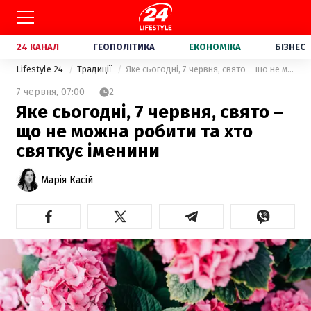
24 КАНАЛ
ГЕОПОЛІТИКА
ЕКОНОМІКА
БІЗНЕС
Lifestyle 24
Традиції
Яке сьогодні, 7 червня, свято – що не можна робити та хто святкує іменини
7 червня,
07:00
2
Яке сьогодні, 7 червня, свято –
що не можна робити та хто
святкує іменини
Марія Касій