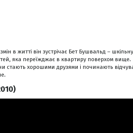
змін в житті він зустрічає Бет Бушвальд – шкільн
ітей, яка переїжджає в квартиру поверхом вище.
ни стають хорошими друзями і починають відчув
е.
2010)