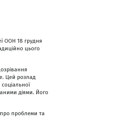
ї ООН 18 грудня
радиційно цього
дозрівання
е. Цей розлад
 соціальної
аними діями. Його
 про проблеми та