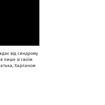
ждає від синдрому
ся лише зі своїм
атька, Харланом