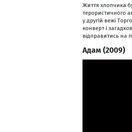
Життя хлопчика бу
терористичного ак
у другій вежі Торг
конверт і загадко
відправитись на 
Адам (2009)