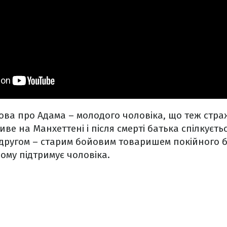
ова про Адама – молодого чоловіка, що теж стра
ве на Манхеттені і після смерті батька спілкуєть
другом – старим бойовим товаришем покійного б
ьому підтримує чоловіка.