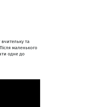
у вчительку та
 Після маленького
ати одне до