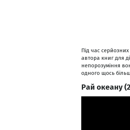
Під час серйозних 
автора книг для д
непорозуміння во
одного щось більш
Рай океану (