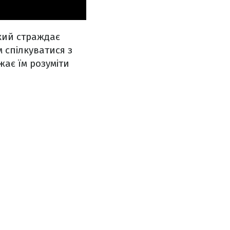
який страждає
 спілкуватися з
жає їм розуміти