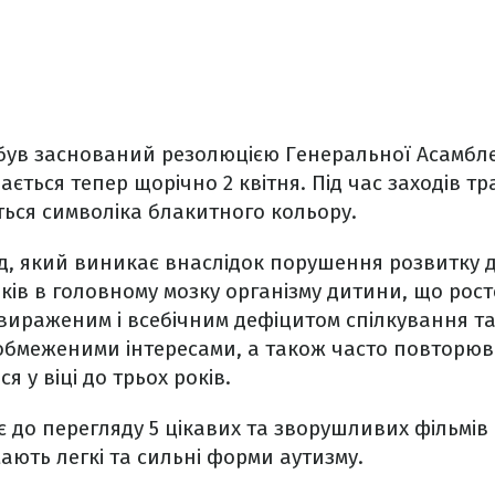
був заснований резолюцією Генеральної Асамбле
чається тепер щорічно 2 квітня. Під час заходів т
ься символіка блакитного кольору.
д, який виникає внаслідок порушення розвитку 
ків в головному мозку організму дитини, що рост
вираженим і всебічним дефіцитом спілкування та
 обмеженими інтересами, а також часто повторюв
 у віці до трьох років.
є до перегляду 5 цікавих та зворушливих фільмів
мають легкі та сильні форми аутизму.