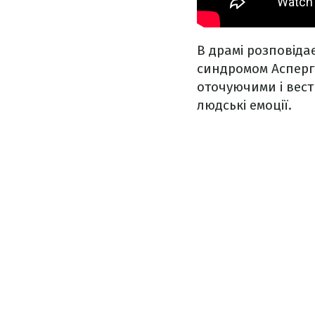
В драмі розповіда
синдромом Асперге
оточуючими і вест
людські емоції.