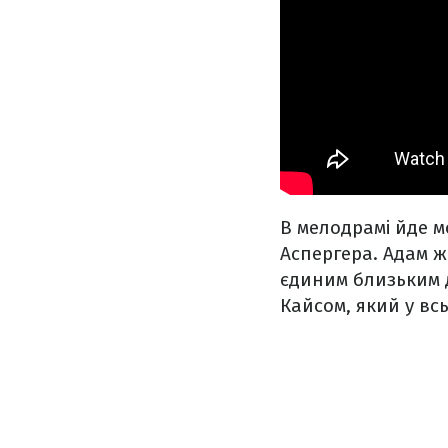
В мелодрамі йде м
Аспергера. Адам жи
єдиним близьким 
Кайсом, який у вс