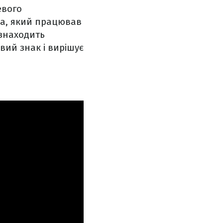
евого
ка, який працював
 знаходить
вий знак і вирішує