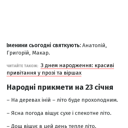
Іменини сьогодні святкують:
Анатолій,
Григорій, Макар.
З днем народження: красиві
ЧИТАЙТЕ ТАКОЖ:
привітання у прозі та віршах
Народні прикмети на 23 січня
– На деревах іній – літо буде прохолодним.
– Ясна погода віщує сухе і спекотне літо.
– Дощ віщує в цей день тепле літо.