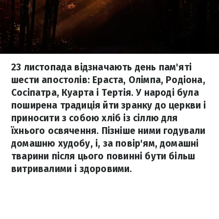
23 листопада відзначають день пам'яті
шести апостолів: Ераста, Олімпа, Родіона,
Сосіпатра, Куарта і Тертія. У народі була
поширена традиція йти зранку до церкви і
приносити з собою хліб із сіллю для
їхнього освячення. Пізніше ними годували
домашню худобу, і, за повір'ям, домашні
тварини після цього повинні бути більш
витривалими і здоровими.