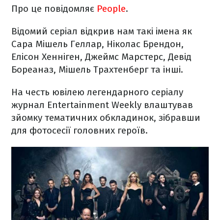
Про це повідомляє
People
.
Відомий серіал відкрив нам такі імена як
Сара Мішель Геллар, Ніколас Брендон,
Елісон Хенніген, Джеймс Марстерс, Девід
Бореаназ, Мішель Трахтенберг та інші.
На честь ювілею легендарного серіалу
журнал Entertainment Weekly влаштував
зйомку тематичних обкладинок, зібравши
для фотосесії головних героїв.