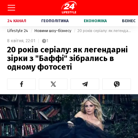
24 КАНАЛ
ГЕОПОЛІТИКА
ЕКОНОМІКА
БІЗНЕС
Lifestyle 24
Новини шоу-бізнесу
20 років серіалу: як легендарні зірки з "Баффі" зібрались в одному фотосеті
8 квітня,
22:01
1
20 років серіалу: як легендарні
зірки з "Баффі" зібрались в
одному фотосеті