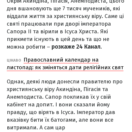
Окрім Акиндіна, Пігасія, Анемподиста, цього
дня вшановують ще 7 тисяч мучеників, які
віддали життя за християнську віру. Саме ці
святі працювали при дворі імператора
Сапора II та вірили в Ісуса Христа. Які
прикмети існують в цей день та що не
можна робити –
розкаже 24 Канал
.
Православний календар на
ЦІКАВО
листопад: як зміняться дати релігійних свят
Однак, деякі люди донесли правителю про
християнську віру Акиндіна, Пігасія та
Анемподиста. Сапор покликав їх у свій
кабінет на допит. І вони сказали йому
правду, що вірять в Ісуса. Імператор дав
вказівку бити їх батогами, але вони все
витримали. А сам цар