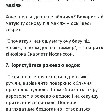
макіяж
Хочеш мати ідеальне обличчя? Використай
матуючу основу під макіяж – ось і весь
секрет.
"Спочатку я наношу матуючу базу під
макіяж, а потім додаю шиммер", – говорить
кінозірка Скарлетт Йоханссон.
7. Користуйтеся рожевою водою
"Після нанесення основи під макіяж і
рум'ян, вирівняйте поверхню обличчя
прозорою пудрою. Потім збризніть шкіру
аерозолем з рожевою водою і на секунду
притисніть серветкою. Обличчя
виглядатиме бездоганно і створиться