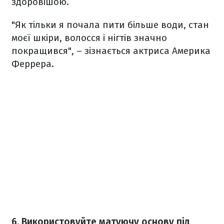
здоровішою.
"Як тільки я почала пити більше води, стан
моєї шкіри, волосся і нігтів значно
покращився", – зізнається актриса Америка
Феррера.
6. Використовуйте матуючу основу під