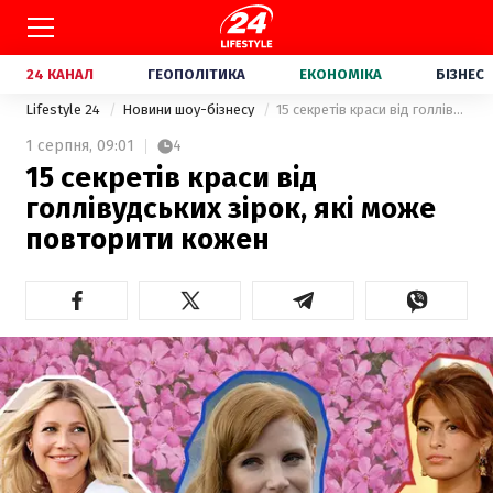
24 КАНАЛ
ГЕОПОЛІТИКА
ЕКОНОМІКА
БІЗНЕС
Lifestyle 24
Новини шоу-бізнесу
15 секретів краси від голлівудських зірок, які може повторити кожен
1 серпня,
09:01
4
15 секретів краси від
голлівудських зірок, які може
повторити кожен