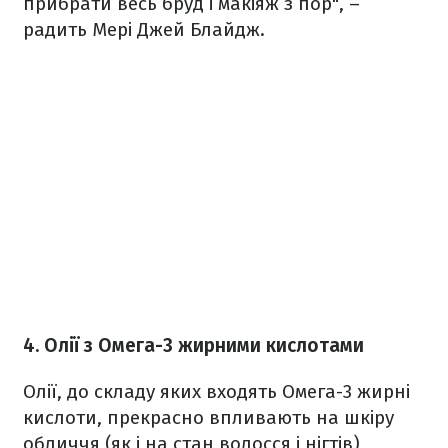
прибрати весь бруд і макіяж з пор", –
радить Мері Джей Блайдж.
4. Олії з Омега-3 жирними кислотами
Олії, до складу яких входять Омега-3 жирні
кислоти, прекрасно впливають на шкіру
обличчя (як і на стан волосся і нігтів),