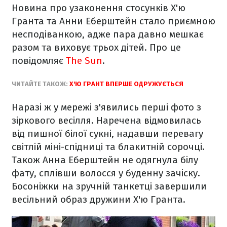
Новина про узаконення стосунків Х'ю
Гранта та Анни Еберштейн стало приємною
несподіванкою, адже пара давно мешкає
разом та виховує трьох дітей. Про це
повідомляє
The Sun
.
ЧИТАЙТЕ ТАКОЖ:
Х'Ю ГРАНТ ВПЕРШЕ ОДРУЖУЄТЬСЯ
Наразі ж у мережі з'явились перші фото з
зіркового весілля. Наречена відмовилась
від пишної білої сукні, надавши перевагу
світлій міні-спідниці та блакитній сорочці.
Також Анна Еберштейн не одягнула білу
фату, сплівши волосся у буденну зачіску.
Босоніжки на зручній танкетці завершили
весільний образ дружини Х'ю Гранта.