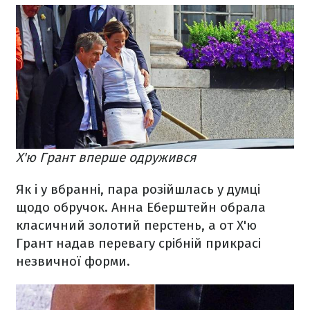
Х'ю Грант вперше одружився
Як і у вбранні, пара розійшлась у думці
щодо обручок. Анна Еберштейн обрала
класичний золотий перстень, а от Х'ю
Грант надав перевагу срібній прикрасі
незвичної форми.