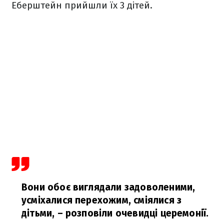
Еберштейн прийшли їх 3 дітей.
Вони обоє виглядали задоволеними,
усміхалися перехожим, сміялися з
дітьми,
– розповіли очевидці церемонії.