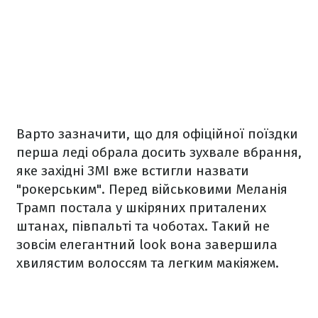
Варто зазначити, що для офіційної поїздки
перша леді обрала досить зухвале вбрання,
яке західні ЗМІ вже встигли назвати
"рокерським". Перед військовими Меланія
Трамп постала у шкіряних приталених
штанах, півпальті та чоботах. Такий не
зовсім елегантний look вона завершила
хвилястим волоссям та легким макіяжем.