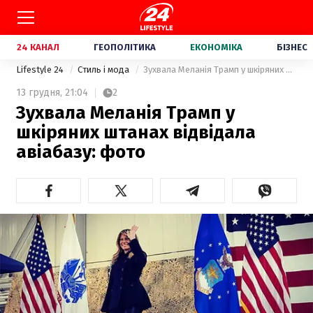
24 КАНАЛ
ГЕОПОЛІТИКА
ЕКОНОМІКА
БІЗНЕС
Lifestyle 24
Стиль і мода
Зухвала Меланія Трамп у шкіряних штанах відвідала авіабазу: фото
13 грудня,
21:04
2
Зухвала Меланія Трамп у
шкіряних штанах відвідала
авіабазу: фото