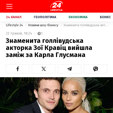
24 КАНАЛ
ГЕОПОЛІТИКА
ЕКОНОМІКА
БІЗНЕС
Lifestyle 24
Новини шоу-бізнесу
Знаменита голлівудська акторка Зої Кравіц вийшла заміж за Карла Глусмана
22 травня,
18:24
1
Знаменита голлівудська
акторка Зої Кравіц вийшла
заміж за Карла Глусмана