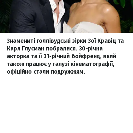
Знамениті голлівудські зірки Зої Кравіц та
Карл Глусман побралися. 30-річна
акторка та її 31-річний бойфренд, який
також працює у галузі кінематографії,
офіційно стали подружжям.