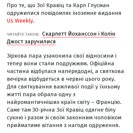
Про те, що Зої Кравіц та Карл Глусман
одружилися повідомляє іноземне видання
Us Weekly
.
Скарлетт Йоханссон і Колін
ЧИТАЙТЕ ТАКОЖ:
Джост заручилися
Зіркова пара узаконила свої відносини і
тепер вони стали подружжям. Офіційна
частина відбулася напередодні, а святкова
вечірка відбудеться в червні цього року.
Для святкування важливої події у їхньому
житті пара обрала одну з
найромантичніших країн світу – Францію.
Саме там 30-річна Зої Кравіц одягне білу
сукню і разом зі своїм законним чоловіком
прийматиме вітання з нагоди одруження.