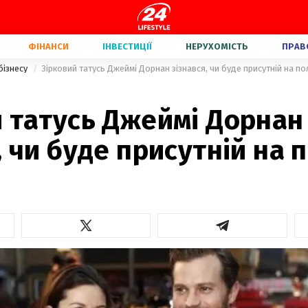
ФІНАНСИ
ІНВЕСТИЦІЇ
НЕРУХОМІСТЬ
ПРАВ
бізнесу
Зірковий татусь Джеймі Дорнан зізнався, чи буде присутній на п
й татусь Джеймі Дорнан
, чи буде присутній на 
и