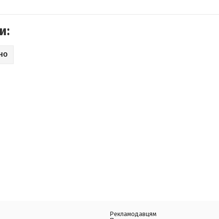
и:
ІНО
Рекламодавцям