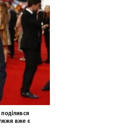
н поділився
ружжя вже є