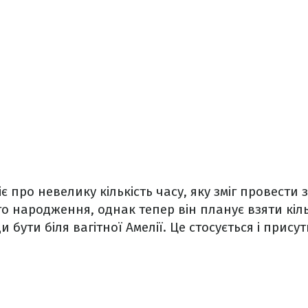
іє про невелику кількість часу, яку зміг провест
ого народження, однак тепер він планує взяти кіл
и бути біля вагітної Амелії. Це стосується і прису