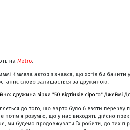
ють на
Metro
.
ммі Кіммела актор зізнався, що хотів би бачити у 
 останнє слово залишається за дружиною.
йно: дружина зірки "50 відтінків сірого" Джеймі 
ляється до того, що варто було б взяти перерву 
е потім я розумію, що у нас виходять дійсно прекр
е, ми будемо продовжувати їх робити, до тих пі