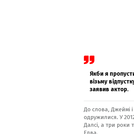
Якби я пропусти
візьму відпустку
заявив актор.
До слова, Джеймі і
одружилися. У 201
Далсі, а три роки
Елва.