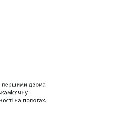
и з першими двома
ькамісячну
тності на пологах.