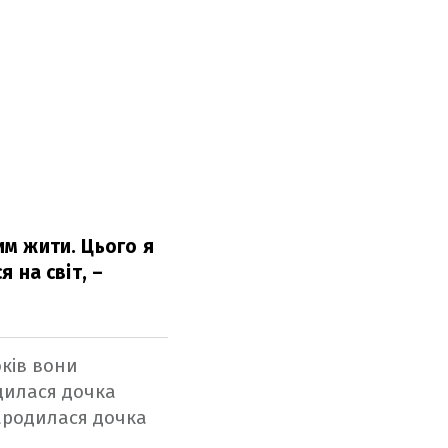
цим жити. Цього я
я на світ,
–
оків вони
дилася дочка
народилася дочка