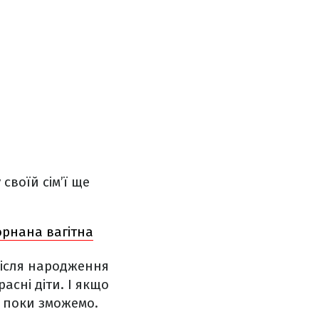
своїй сім’ї ще
Дорнана вагітна
після народження
асні діти. І якщо
р поки зможемо.