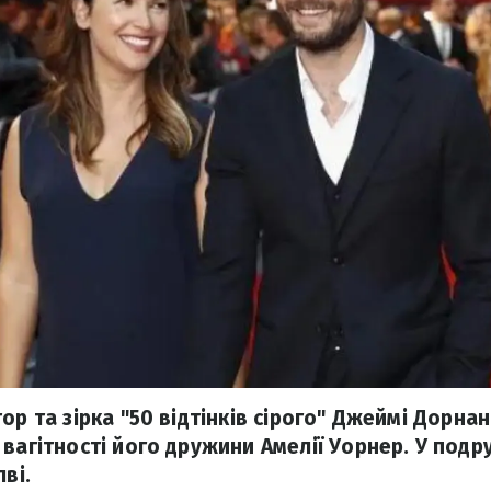
ор та зірка "50 відтінків сірого" Джеймі Дорна
 вагітності його дружини Амелії Уорнер. У под
ві.