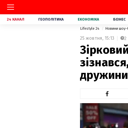
24 КАНАЛ
ГЕОПОЛІТИКА
ЕКОНОМІКА
БІЗНЕС
Lifestyle 24
Новини шоу-
25 жовтня,
15:13
2
Зіркови
зізнався
дружин