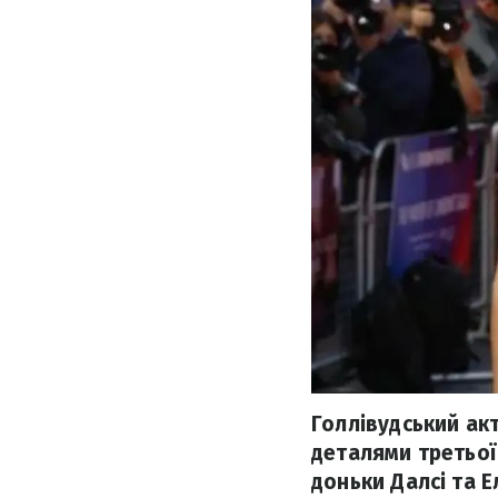
Голлівудський акт
деталями третьої
доньки Далсі та Ел