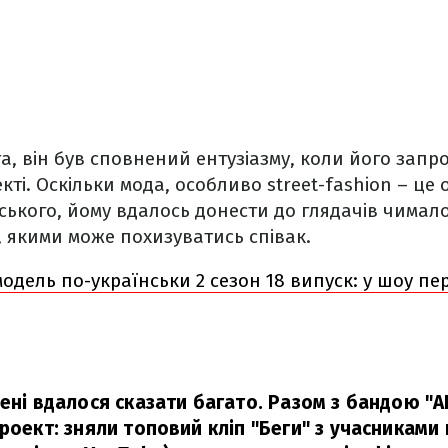
а, він був сповнений ентузіазму, коли його зап
ті. Оскільки мода, особливо street-fashion – це 
ького, йому вдалось донести до глядачів чимало
и, якими може похизуватись співак.
одель по-українськи 2 сезон 18 випуск: у шоу п
мені вдалося сказати багато. Разом з бандою "
роект: зняли топовий кліп "Беги" з учасниками