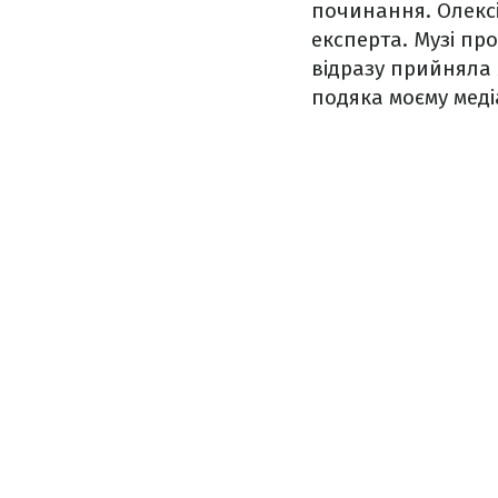
починання. Олексі
експерта. Музі про
відразу прийняла 
подяка моєму меді