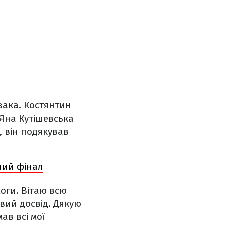
вака. Костянтин
 Яна Кутішевська
, він подякував
ний фінал
оги. Вітаю всю
авий досвід. Дякую
ав всі мої