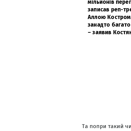
мільйонів перег
записав реп-тр
Аллою Костромі
занадто багато 
– заявив Костя
Та попри такий чи