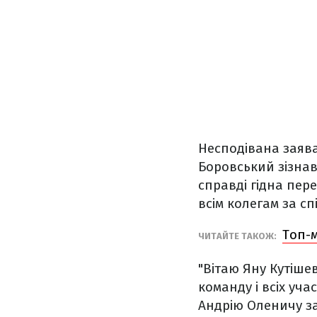
Несподівана заява
Боровський зізнав
справді гідна пер
всім колегам за с
Топ-м
ЧИТАЙТЕ ТАКОЖ:
"Вітаю Яну Кутіше
команду і всіх уча
Андрію Оленичу за