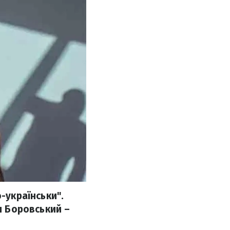
-українськи".
н Боровський –