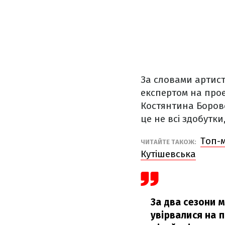
За словами артист
експертом на проек
Костянтина Боровс
це не всі здобутк
Топ-м
ЧИТАЙТЕ ТАКОЖ:
Кутішевська
За два сезони 
увірвалися на п