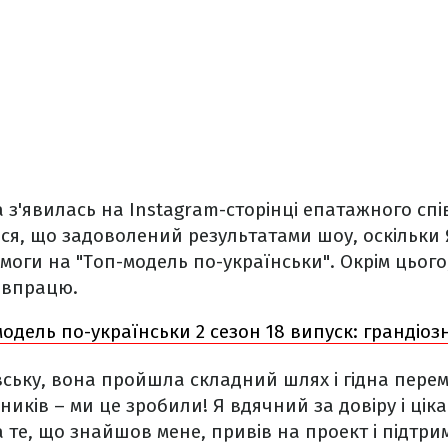
 з'явилась на Instagram-сторінці епатажного спі
ся, що задоволений результатами шоу, оскільки
емоги на "Топ-модель по-українськи". Окрім цього
півпрацю.
одель по-українськи 2 сезон 18 випуск: грандіоз
вську, вона пройшла складний шлях і гідна перем
сників – ми це зробили! Я вдячний за довіру і цік
 те, що знайшов мене, привів на проект і підтрим