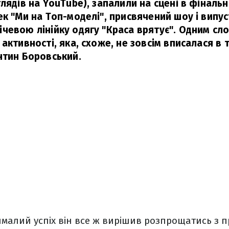
лядів на YouTube), запалили на сцені в фіналь
ек "Ми на Топ-моделі", присвячений шоу і випу
чевою лінійку одягу "Краса врятує". Одним сл
активності, яка, схоже, не зовсім вписалася в т
нтин Боровський.
малий успіх він все ж вирішив розпрощатись з п