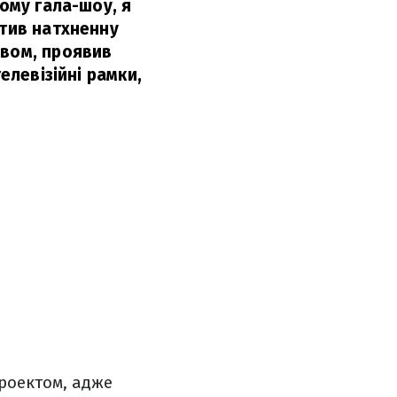
ному гала-шоу, я
стив натхненну
овом, проявив
елевізійні рамки,
роектом, адже