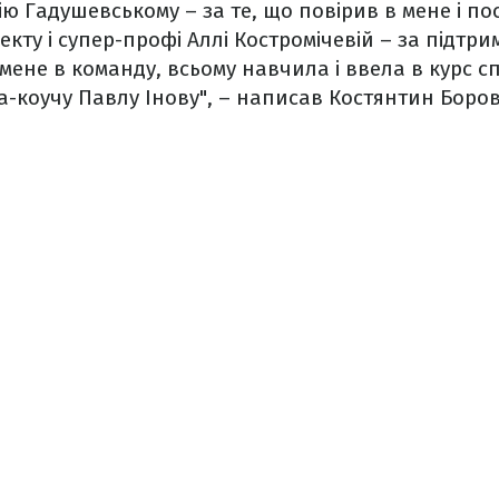
ю Гадушевському – за те, що повірив в мене і пос
екту і супер-профі Аллі Костромічевій – за підтрим
мене в команду, всьому навчила і ввела в курс с
а-коучу Павлу Інову", – написав Костянтин Боро