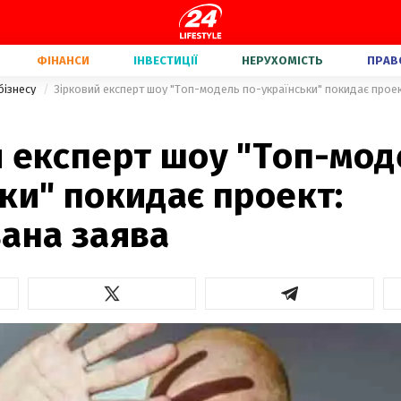
ФІНАНСИ
ІНВЕСТИЦІЇ
НЕРУХОМІСТЬ
ПРАВ
бізнесу
Зірковий експерт шоу "Топ-модель по-українськи" покидає проек
 експерт шоу "Топ-мод
ки" покидає проект:
вана заява