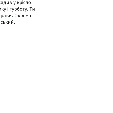
адив у крісло
ку і турботу. Ти
прави. Окрема
вський.