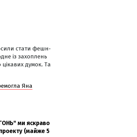
росили стати фешн-
одне із захоплень
 цікавих думок. Та
еремогла Яна
АГОНЬ" ми яскраво
 проекту (майже 5