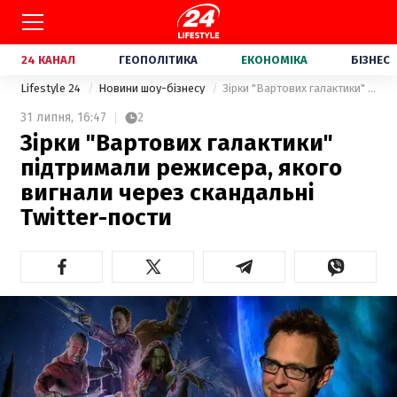
24 КАНАЛ
ГЕОПОЛІТИКА
ЕКОНОМІКА
БІЗНЕС
Lifestyle 24
Новини шоу-бізнесу
Зірки "Вартових галактики" підтримали режисера, якого вигнали через скандальні Twitter-пости
31 липня,
16:47
2
Зірки "Вартових галактики"
підтримали режисера, якого
вигнали через скандальні
Twitter-пости