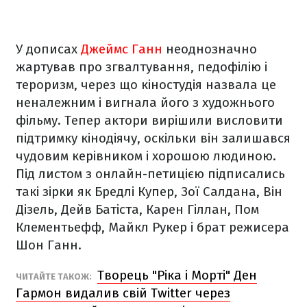
У дописах
Джеймс Ганн
неоднозначно
жартував про згвалтування, педофілію і
тероризм, через що кіностудія назвала це
неналежним і вигнала його з художнього
фільму. Тепер актори вирішили висловити
підтримку кінодіячу, оскільки він залишався
чудовим керівником і хорошою людиною.
Під листом з онлайн-петицією підписались
такі зірки як Бредлі Купер, Зої Салдана, Він
Дізель, Дейв Батіста, Карен Гіллан, Пом
Клементьефф, Майкл Рукер і брат режисера
Шон Ганн.
Творець "Ріка і Морті" Ден
ЧИТАЙТЕ ТАКОЖ:
Гармон видалив свій Twitter через