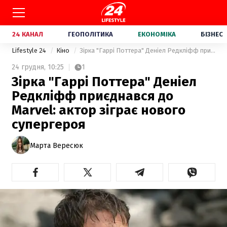
24 КАНАЛ
ГЕОПОЛІТИКА
ЕКОНОМІКА
БІЗНЕС
Lifestyle 24
Кіно
Зірка "Гаррі Поттера" Деніел Редкліфф приєднався до Marvel: актор зіграє нового супергероя
24 грудня,
10:25
1
Зірка "Гаррі Поттера" Деніел
Редкліфф приєднався до
Marvel: актор зіграє нового
супергероя
Марта Вересюк