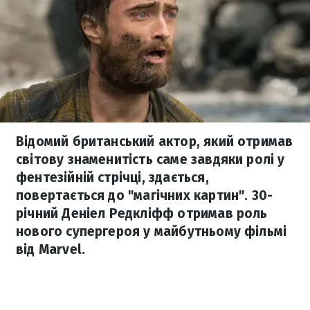
Відомий британський актор, який отримав
світову знаменитість саме завдяки ролі у
фентезійній стрічці, здається,
повертається до "магічних картин". 30-
річний Деніел Редкліфф отримав роль
нового супергероя у майбутньому фільмі
від Marvel.