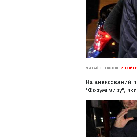
ЧИТАЙТЕ ТАКОЖ:
РОСІЙСЬ
На анексований пі
"Форумі миру", яки