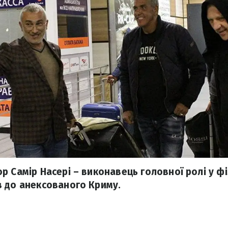
 Самір Насері – виконавець головної ролі у філ
 до анексованого Криму.