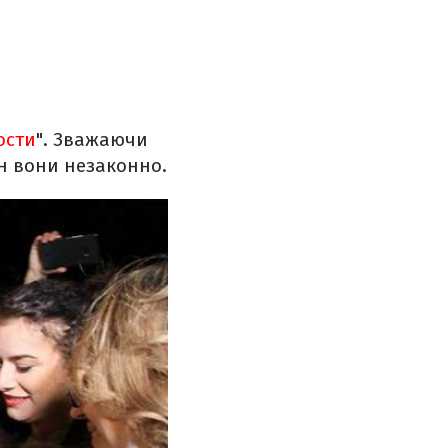
ости
". Зважаючи
он вони незаконно.