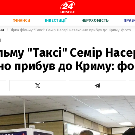
ФІНАНСИ
ІНВЕСТИЦІЇ
НЕРУХОМІСТЬ
ПРАВ
їни
Зірка фільму "Таксі" Семір Насері незаконно прибув до Криму: фото
1
льму "Таксі" Семір Насе
но прибув до Криму: фо