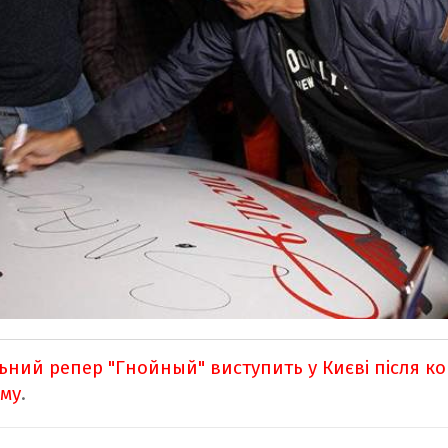
ьний репер "Гнойный" виступить у Києві після ко
му
.