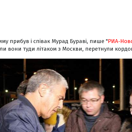
иму прибув і співак Мурад Бураві, пише "
РИА-Нов
ли вони туди літаком з Москви, перетнули корд