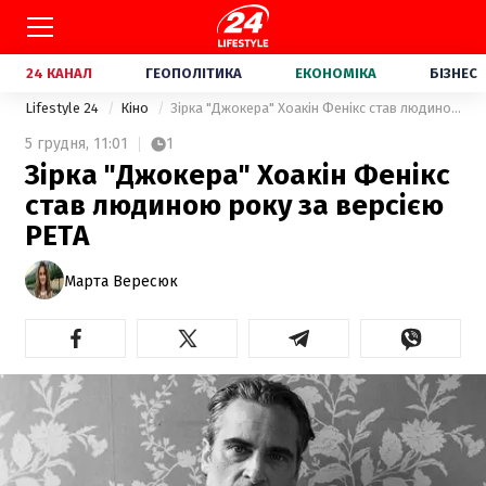
24 КАНАЛ
ГЕОПОЛІТИКА
ЕКОНОМІКА
БІЗНЕС
Lifestyle 24
Кіно
Зірка "Джокера" Хоакін Фенікс став людиною року за версією PETA
5 грудня,
11:01
1
Зірка "Джокера" Хоакін Фенікс
став людиною року за версією
PETA
Марта Вересюк