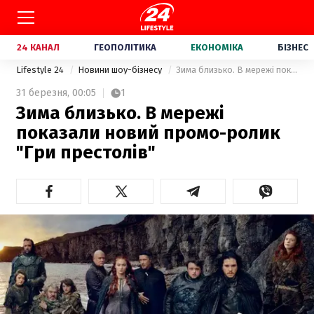
24 КАНАЛ
ГЕОПОЛІТИКА
ЕКОНОМІКА
БІЗНЕС
Lifestyle 24
Новини шоу-бізнесу
Зима близько. В мережі показали новий промо-ролик "Гри престолів"
31 березня,
00:05
1
Зима близько. В мережі
показали новий промо-ролик
"Гри престолів"