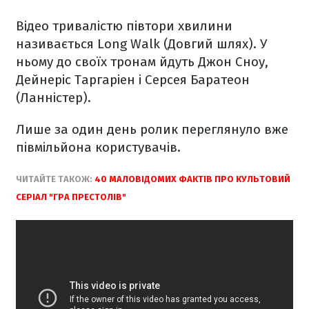
Відео тривалістю півтори хвилини
називається Long Walk (Довгий шлях). У
ньому до своїх тронам йдуть Джон Сноу,
Дейнеріс Таргаріен і Серсея Баратеон
(Ланністер).
Лише за один день ролик переглянуло вже
півмільйона користувачів.
ЧИТАЙТЕ ТАКОЖ:
40 МАЛОВІДОМИХ ФАКТІВ ПРО КУЛЬТОВИЙ
СЕРІАЛ "ГРА ПРЕСТОЛІВ"