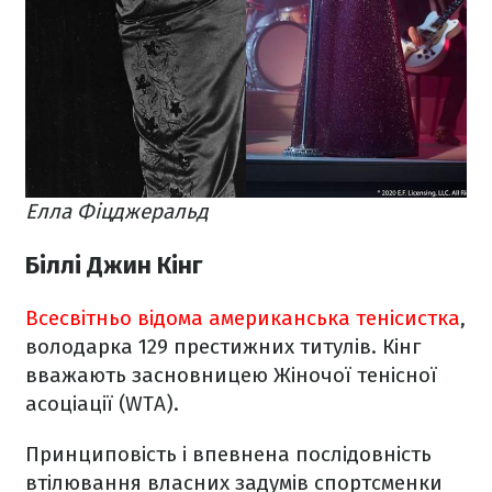
Елла Фіцджеральд
Біллі Джин Кінг
Всесвітньо відома американська тенісистка
,
володарка 129 престижних титулів. Кінг
вважають засновницею Жіночої тенісної
асоціації (WTA).
Принциповість і впевнена послідовність
втілювання власних задумів спортсменки