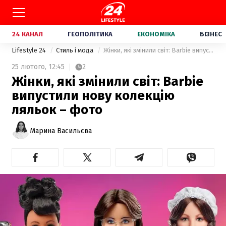
24 КАНАЛ
ГЕОПОЛІТИКА
ЕКОНОМІКА
БІЗНЕС
Lifestyle 24
Стиль і мода
Жінки, які змінили світ: Barbie випустили нову колекцію ляльок – фото
25 лютого,
12:45
2
Жінки, які змінили світ: Barbie
випустили нову колекцію
ляльок – фото
Марина Васильєва