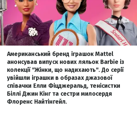
Американський бренд іграшок Mattel
анонсував випуск нових ляльок Barbie із
колекції "Жінки, що надихають". До серії
увійшли іграшки в образах джазової
співачки Елли Фіцджеральд, тенісистки
Біллі Джин Кінг та сестри милосердя
Флоренс Найтінгейл.