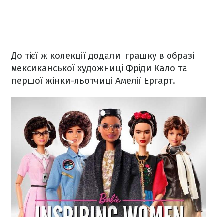
До тієї ж колекції додали іграшку в образі
мексиканської художниці Фріди Кало та
першої жінки-льотчиці Амелії Ергарт.