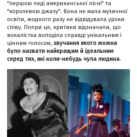
"першою леді американської пісні" та
"королевою джазу". Вона не мала
музичної
освіти, жодного разу не відвідувала уроки
співу. Попри це, критики відзначали, що
вокалістка володіла справді унікальним і
цінним голосом,
звучання якого можна
було назвати найкращим й ідеальним
серед тих, які коли-небудь чула людина
.