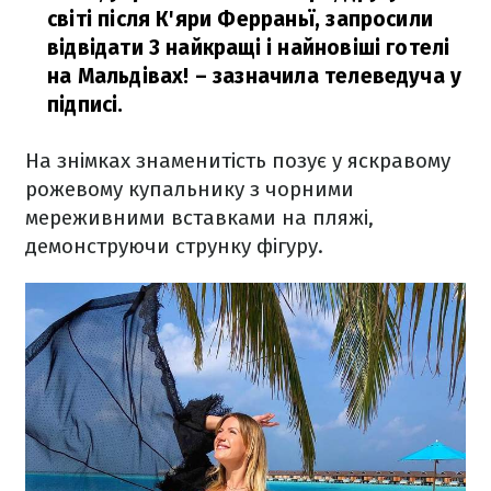
світі після К'яри Ферраньї, запросили
відвідати 3 найкращі і найновіші готелі
на Мальдівах!
– зазначила телеведуча у
підписі.
На знімках знаменитість позує у яскравому
рожевому купальнику з чорними
мереживними вставками на пляжі,
демонструючи струнку фігуру.