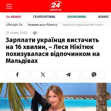
24 КАНАЛ
ГЕОПОЛІТИКА
ЕКОНОМІКА
БІЗНЕС
Lifestyle 24
Новини шоу-бізнесу
Зарплати українця вистачить на 16 хвилин, – Леся Нікітюк похизувалася відпочинком на Мальдівах
22 січня,
23:02
1
Зарплати українця вистачить
на 16 хвилин, – Леся Нікітюк
похизувалася відпочинком на
Мальдівах