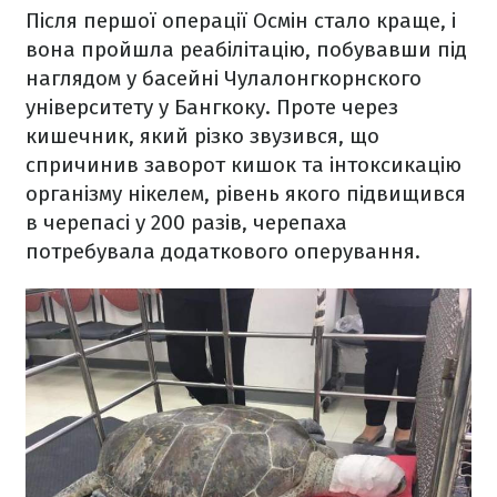
Після першої операції Осмін стало краще, і
вона пройшла реабілітацію, побувавши під
наглядом у басейні Чулалонгкорнского
університету у Бангкоку. Проте через
кишечник, який різко звузився, що
спричинив заворот кишок та інтоксикацію
організму нікелем, рівень якого підвищився
в черепасі у 200 разів, черепаха
потребувала додаткового оперування.