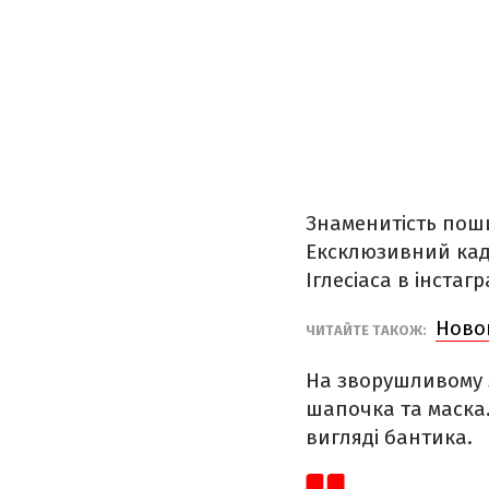
Знаменитість поши
Ексклюзивний кадр
Іглесіаса в інстагр
Ново
ЧИТАЙТЕ ТАКОЖ:
На зворушливому з
шапочка та маска.
вигляді бантика.