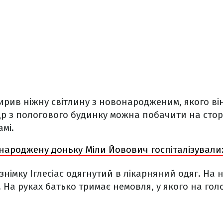
рив ніжну світлину з новонародженим, якого він
 з пологового будинку можна побачити на сторі
амі.
народжену доньку Міли Йовович госпіталізували
німку Іглесіас одягнутий в лікарняний одяг. На н
 На руках батько тримає немовля, у якого на голо