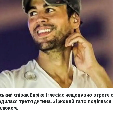
ький співак Енріке Іглесіас нещодавно втретє 
родилася третя дитина. Зірковий тато поділивс
алюком.