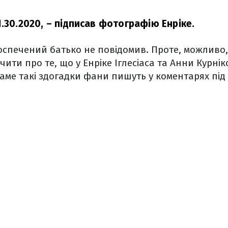
.30.2020,
– підписав фотографію Енріке.
спечений батько не повідомив. Проте, можливо, 
чити про те, що у Енріке Іглесіаса та Анни Курні
аме такі здогадки фани пишуть у коментарях під