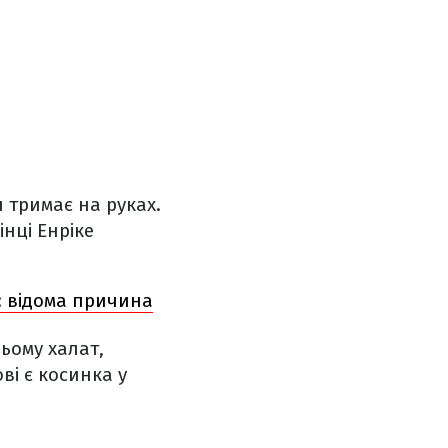
 тримає на руках.
нці Енріке
: відома причина
ьому халат,
ві є косинка у