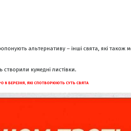
опонують альтернативу – інші свята, які також 
ь створили кумедні листівки.
О 8 БЕРЕЗНЯ, ЯКІ СПОТВОРЮЮТЬ СУТЬ СВЯТА