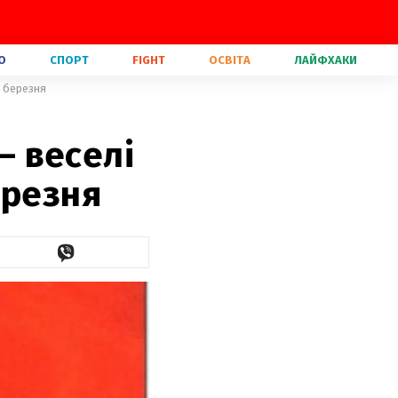
О
СПОРТ
FIGHT
ОСВІТА
ЛАЙФХАКИ
8 березня
– веселі
ерезня