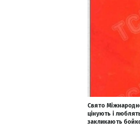
Свято Міжнародно
цінують і люблят
закликають бойко