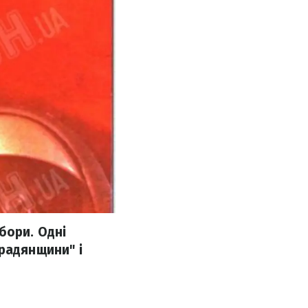
бори. Одні
радянщини" і