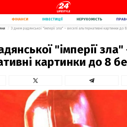
ФІНАНСИ
ІНВЕСТИЦІЇ
НЕРУХОМІСТЬ
ПРАВ
вини
З днем радянської "імперії зла" – веселі альтернативні картинки до 
адянської "імперії зла" 
тивні картинки до 8 б