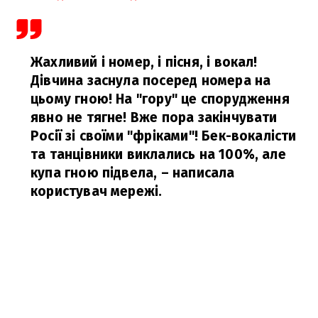
Жахливий і номер, і пісня, і вокал!
Дівчина заснула посеред номера на
цьому гною! На "гору" це спорудження
явно не тягне! Вже пора закінчувати
Росії зі своїми "фріками"! Бек-вокалісти
та танцівники виклались на 100%, але
купа гною підвела,
– написала
користувач мережі.