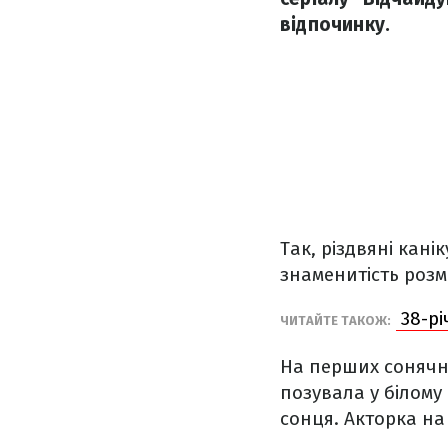
відпочинку.
Так, різдвяні кані
знаменитість розм
38-рі
ЧИТАЙТЕ ТАКОЖ:
На перших сонячни
позувала у білому
сонця. Акторка на