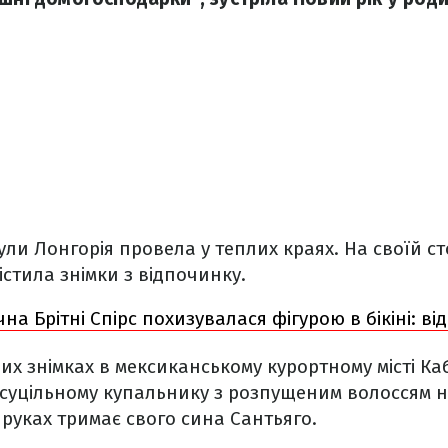
кули Лонгорія провела у теплих краях. На своїй ст
істила знімки з відпочинку.
чна Брітні Спірс похизувалася фігурою в бікіні: ві
х знімках в мексиканському курортному місті Ка
 суцільному купальнику з розпущеним волоссям на
 руках тримає свого сина Сантьяго.