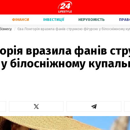
ФІНАНСИ
ІНВЕСТИЦІЇ
НЕРУХОМІСТЬ
ПРАВ
бізнесу
Єва Лонгорія вразила фанів стрункою фігурою у білосніжному к
орія вразила фанів ст
у білосніжному купаль