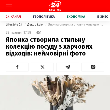
24 КАНАЛ
ГЕОПОЛІТИКА
ЕКОНОМІКА
БІЗНЕС
Lifestyle 24
Декор і дім
Японка створила стильну колекцію посуду з харчових відходів: неймовірні фото
28 травня,
17:58
1
Японка створила стильну
колекцію посуду з харчових
відходів: неймовірні фото