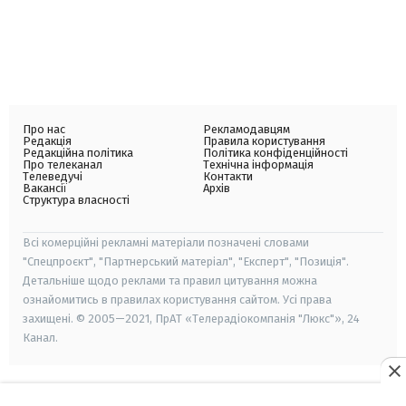
Про нас
Рекламодавцям
Редакція
Правила користування
Редакційна політика
Політика конфіденційності
Про телеканал
Технічна інформація
Телеведучі
Контакти
Вакансії
Архів
Структура власності
Всі комерційні рекламні матеріали позначені словами
"Спецпроєкт", "Партнерський матеріал", "Експерт", "Позиція".
Детальніше щодо реклами та правил цитування можна
ознайомитись в правилах користування сайтом. Усі права
захищені. © 2005—2021, ПрАТ «Телерадіокомпанія "Люкс"», 24
Канал.