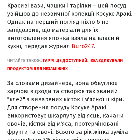
Красиві вази, чашки і тарілки – цей посуд
увійшов до незвичної колекції Косуке Аракі.
Однак на перший погляд ніхто б не
запідозрив, що матеріали для їх
виготовлення японка взяла на власній
кухні, передає журнал
Buro247
.
ЧИТАЙТЕ ТАКОЖ:
ГАРРІ ЩЕ ДОСТУПНИЙ: IKEA ЗДИВУВАЛИ
ПРОДУКТОМ ДЛЯ НЕЗАМІЖНІХ
За словами дизайнера, вона обвуглює
харчові відходи та створює так званий
"клей" з виварених кісток і м'ясної шкіри.
Для створення посуду Косуке Аракі
використовує шкарлупу від яєць, качани
овочів, кістки від м'яса, протерміновані
фрукти та овочі. Всього за рік жінка зуміла
переробити 315 кілограмів харчових