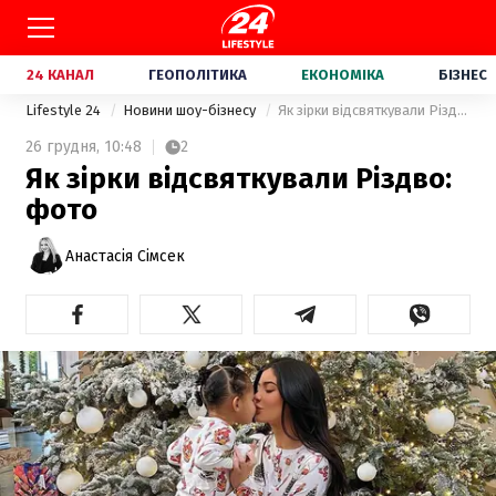
24 КАНАЛ
ГЕОПОЛІТИКА
ЕКОНОМІКА
БІЗНЕС
Lifestyle 24
Новини шоу-бізнесу
Як зірки відсвяткували Різдво: фото
26 грудня,
10:48
2
Як зірки відсвяткували Різдво:
фото
Анастасія Сімсек