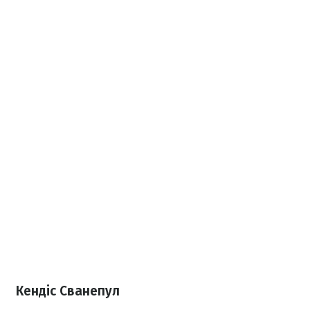
Кендіс Сванепул