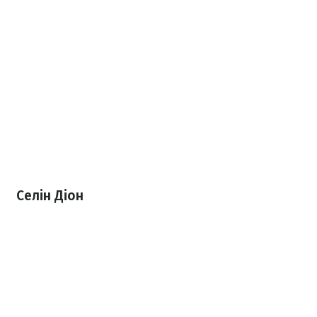
Селін Діон