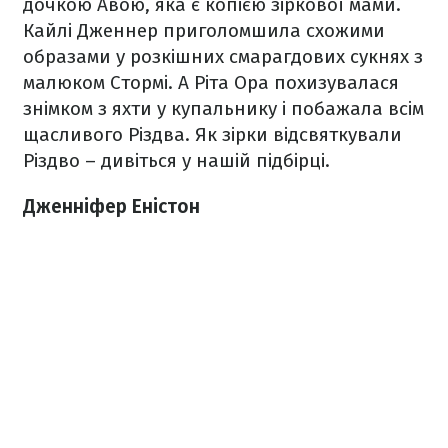
дочкою Авою, яка є копією зіркової мами.
Кайлі Дженнер приголомшила схожими
образами у розкішних смарагдових сукнях з
малюком Стормі. А Ріта Ора похизувалася
знімком з яхти у купальнику і побажала всім
щасливого Різдва. Як зірки відсвяткували
Різдво – дивіться у нашій підбірці.
Дженніфер Еністон