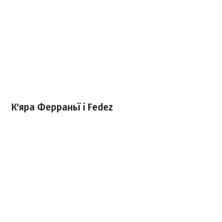
К'яра Ферраньї і Fedez