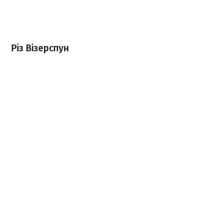
Різ Візерспун