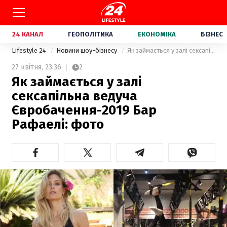
24 КАНАЛ
ГЕОПОЛІТИКА
ЕКОНОМІКА
БІЗНЕС
Lifestyle 24
Новини шоу-бізнесу
Як займається у залі сексапільна ведуча Євробачення-2019 Бар Рафаелі: фото
27 квітня,
23:36
2
Як займається у залі
сексапільна ведуча
Євробачення-2019 Бар
Рафаелі: фото