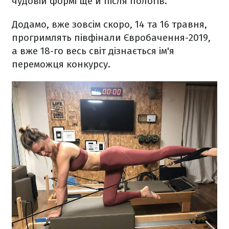
чудовій формі ще й після пологів.
Додамо, вже зовсім скоро, 14 та 16 травня,
прогримлять півфінали Євробачення-2019,
а вже 18-го весь світ дізнається ім'я
переможця конкурсу.