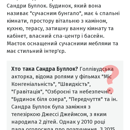
Сандри Буллок. Будинок, який вона
називає "сучасним бунгало", має 4 спальні
кімнати, простору вітальню з каміном,
кухню, терасу, затишну ванну кімнату та
кабінет, власний спа-центр і басейн.
Маєток оснащений сучасними меблями та
має стильний інтер'єр.
Хто така Сандра Буллок?
Голлівудська
акторка, відома ролями у фільмах "Міс
Конгеніальність", "Швидкість",
"Гравітація", "Озброєні та небезпечні",
"Будинок біля озера", "Передчуття" та ін.
Сандра Буллок була заміжня з
телезіркою Джессі Джеймсом, з яким
народила 2 дітей. Однак у 2010 році
пара оголосила про розлучення. З 2015