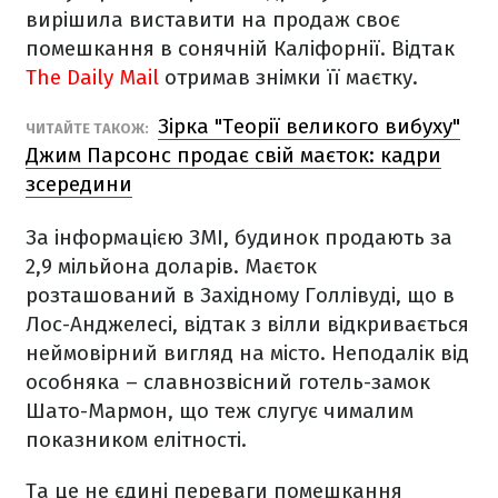
вирішила виставити на продаж своє
помешкання в сонячній Каліфорнії. Відтак
The Daily Mail
отримав знімки її маєтку.
Зірка "Теорії великого вибуху"
ЧИТАЙТЕ ТАКОЖ:
Джим Парсонс продає свій маєток: кадри
зсередини
За інформацією ЗМІ, будинок продають за
2,9 мільйона доларів. Маєток
розташований в Західному Голлівуді, що в
Лос-Анджелесі, відтак з вілли відкривається
неймовірний вигляд на місто. Неподалік від
особняка – славнозвісний готель-замок
Шато-Мармон, що теж слугує чималим
показником елітності.
Та це не єдині переваги помешкання