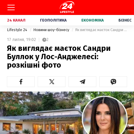
24 КАНАЛ
ГЕОПОЛІТИКА
ЕКОНОМІКА
БІЗНЕС
Lifestyle 24
Новини шоу-бізнесу
Як виглядає маєток Сандри Буллок у Лос-Анджелесі: розкішні фото
17 липня,
19:02
2
Як виглядає маєток Сандри
Буллок у Лос-Анджелесі:
розкішні фото