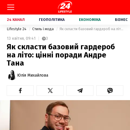
24 КАНАЛ
ГЕОПОЛІТИКА
ЕКОНОМІКА
БІЗНЕС
Lifestyle 24
Стиль і мода
Як скласти базовий гардероб на літо: цінні поради Андре Тана
13 квітня,
09:41
3
Як скласти базовий гардероб
на літо: цінні поради Андре
Тана
Юлія Михайлова