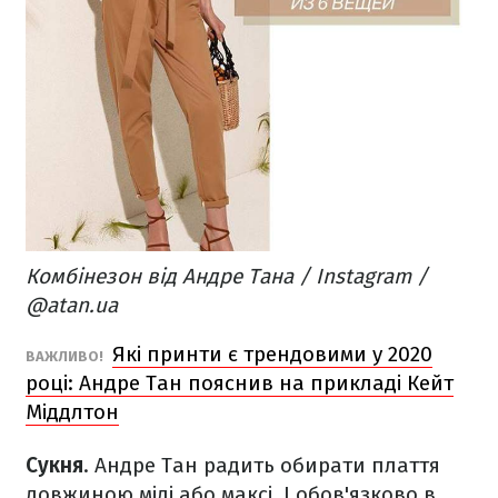
Комбінезон від Андре Тана / Instagram /
@atan.ua
Які принти є трендовими у 2020
ВАЖЛИВО!
році: Андре Тан пояснив на прикладі Кейт
Міддлтон
Сукня
. Андре Тан радить обирати плаття
довжиною міді або максі. І обов'язково в