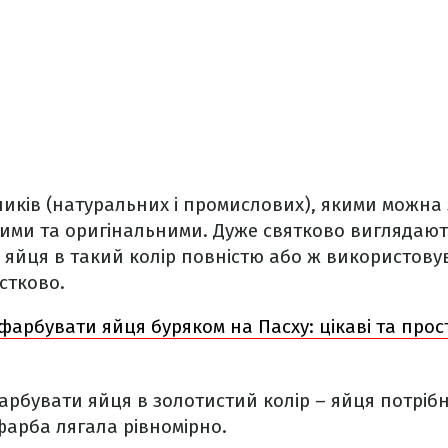
ників (натуральних і промислових), якими можна
ми та оригінальними. Дуже святково виглядають
яйця в такий колір повністю або ж використовув
стково.
фарбувати яйця буряком на Пасху: цікаві та прості
арбувати яйця в золотистий колір – яйця потріб
фарба лягала рівномірно.