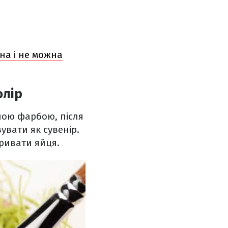
на і не можна
олір
ною фарбою, після
увати як сувенір.
ривати яйця.