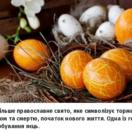
ільше православне свято, яке символізує торже
хом та смертю, початок нового життя. Одна із 
рбування яєць.