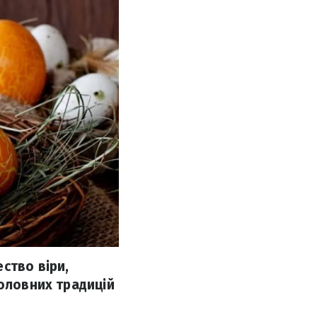
ство віри,
головних традицій