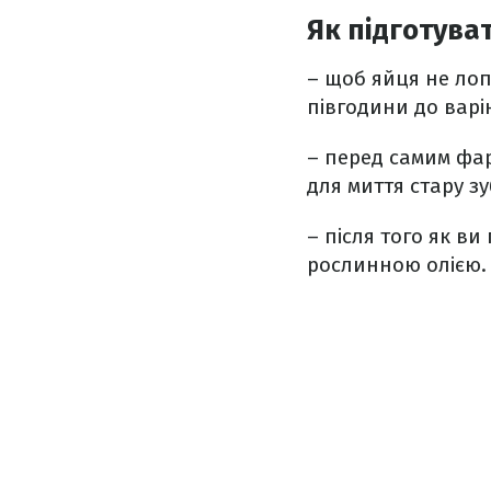
Як підготува
– щоб яйця не лоп
півгодини до варі
– перед самим фа
для миття стару зу
– після того як в
рослинною олією. 