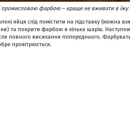
 промисловою фарбою – краще не вживати в їжу
влені яйця слід помістити на підставку (можна в
шки) та покрити фарбою в кілька шарів. Наступ
сля повного висихання попереднього. Фарбувати
обре провітрюється.