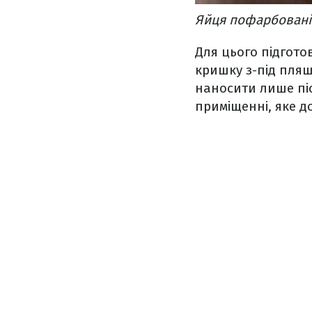
Яйця пофарбовані
Для цього підгото
кришку з-під пля
наносити лише пі
приміщенні, яке д