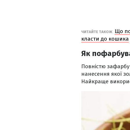
Що по
ЧИТАЙТЕ ТАКОЖ
класти до кошика
Як пофарбува
Повністю зафарбу
нанесення якої зо
Найкраще викорис