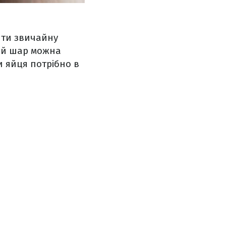
зяти звичайну
ний шар можна
 яйця потрібно в