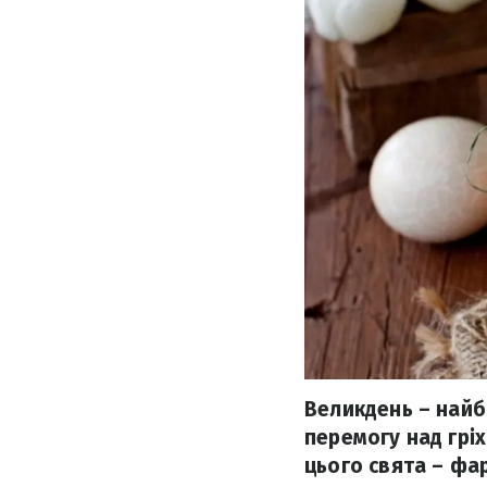
Великдень – найб
перемогу над грі
цього свята – фа