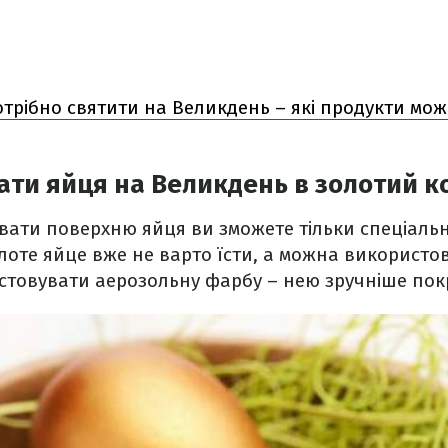
трібно святити на Великдень – які продукти мож
ти яйця на Великдень в золотий к
вати поверхню яйця ви зможете тільки спеціаль
лоте яйце вже не варто їсти, а можна використов
товувати аерозольну фарбу – нею зручніше пок