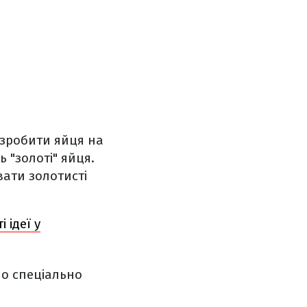
 зробити яйця на
 "золоті" яйця.
ати золотисті
 ідеї у
но спеціально