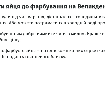
ти яйця до фарбування на Великден
нули під час варіння, дістаньте їх з холодильн
ння. Або можете потримати їх в холодній воді про
рбуванням добре вимийте яйця з милом. Краще 
бну щітку;
и пофарбуєте яйця – натріть кожне з них серветк
Це надасть глянцевого блиску.