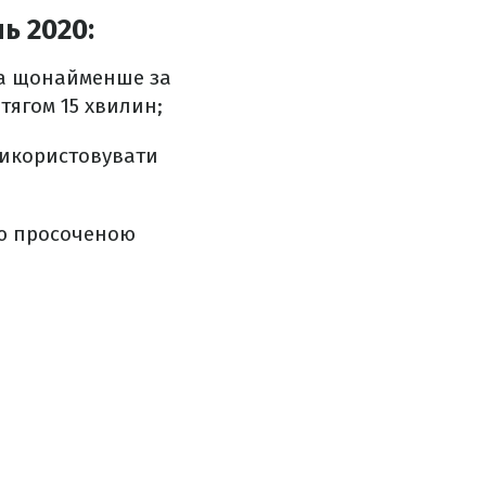
ь 2020:
ика щонайменше за
тягом 15 хвилин;
використовувати
ою просоченою