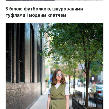
З білою футболкою, шнурованими
туфлями і модним клатчем