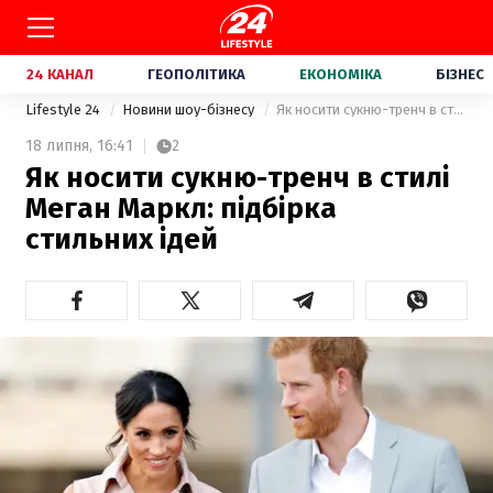
24 КАНАЛ
ГЕОПОЛІТИКА
ЕКОНОМІКА
БІЗНЕС
Lifestyle 24
Новини шоу-бізнесу
Як носити сукню-тренч в стилі Меган Маркл: підбірка стильних ідей
18 липня,
16:41
2
Як носити сукню-тренч в стилі
Меган Маркл: підбірка
стильних ідей