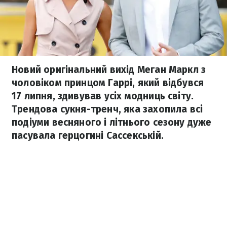
Новий оригінальний вихід Меган Маркл з
чоловіком принцом Гаррі, який відбувся
17 липня, здивував усіх модниць світу.
Трендова сукня-тренч, яка захопила всі
подіуми весняного і літнього сезону дуже
пасувала герцогині Сассекській.