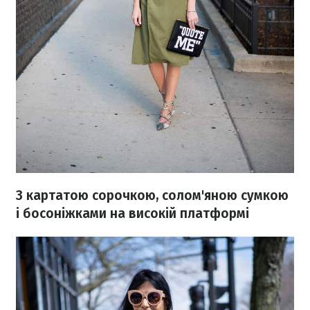
З картатою сорочкою, солом'яною сумкою
і босоніжками на високій платформі