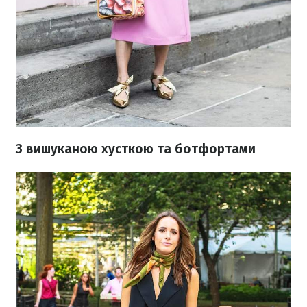
З вишуканою хусткою та ботфортами