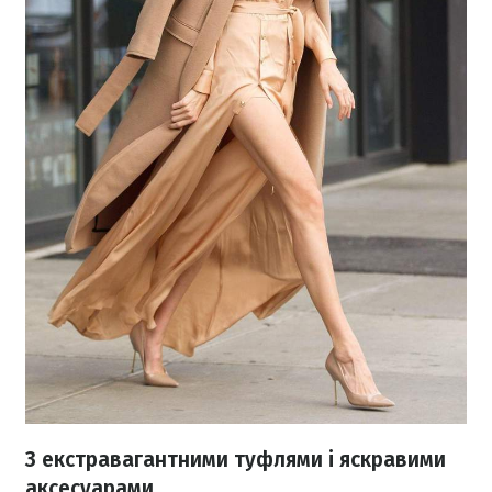
З екстравагантними туфлями і яскравими
аксесуарами