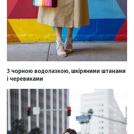
З чорною водолазкою, шкіряними штанами
і черевиками