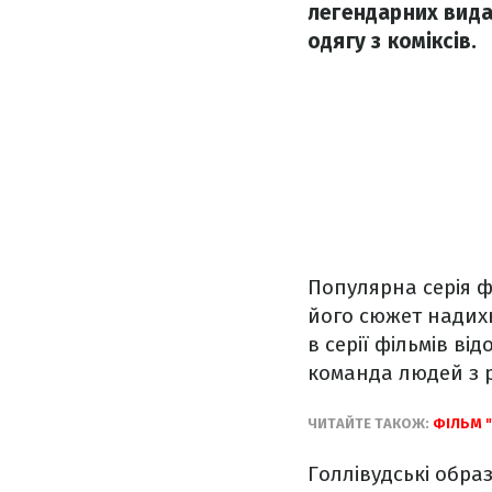
легендарних видан
одягу з коміксів.
Популярна серія ф
його сюжет надихн
в серії фільмів ві
команда людей з 
ЧИТАЙТЕ ТАКОЖ:
ФІЛЬМ "
Голлівудські образ