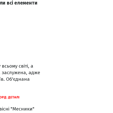
яли всі елементи
всьому світі, а
а заслужена, адже
їв. Об'єднана
ОРД: ДЕТАЛІ
вісні "Месники"