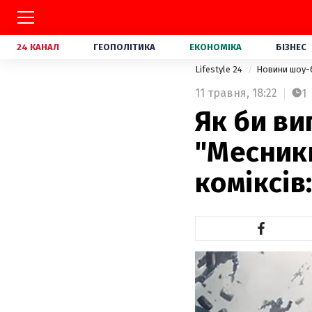
24 КАНАЛ
ГЕОПОЛІТИКА
ЕКОНОМІКА
БІЗНЕС
Lifestyle 24
Новини шоу-
11 травня,
18:22
1
Як би ви
"Месник
коміксів