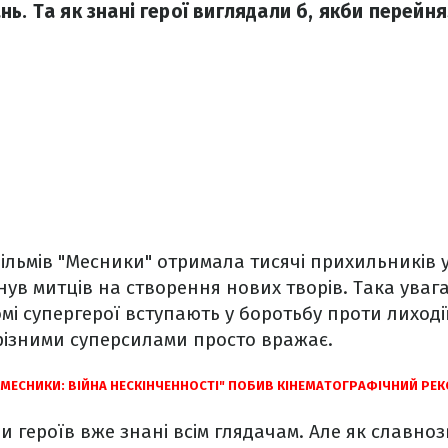
ь. Та як знані герої виглядали б, якби перейн
ільмів "Месники" отримала тисячі прихильників у 
ув митців на створення нових творів. Така уваг
домі супергерої вступають у боротьбу проти лиході
різними суперсилами просто вражає.
МЕСНИКИ: ВІЙНА НЕСКІНЧЕННОСТІ" ПОБИВ КІНЕМАТОГРАФІЧНИЙ РЕК
и героїв вже знані всім глядачам. Але як славноз