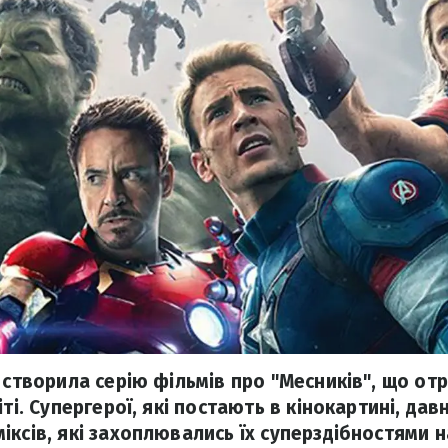
l створила серію фільмів про "Месників", що о
іті. Супергерої, які постають в кінокартині, дав
ксів, які захоплювались їх суперздібностями н