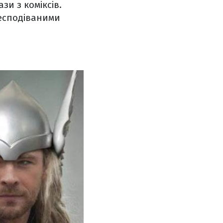
зи з коміксів.
есподіваними