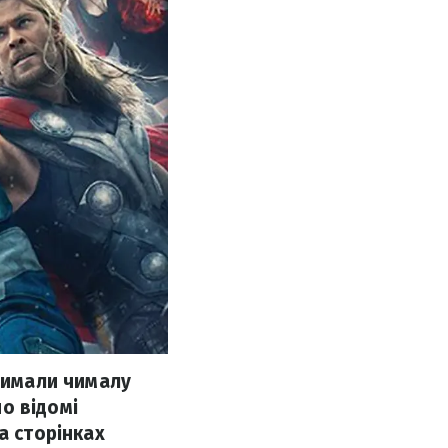
тримали чималу
но відомі
а сторінках