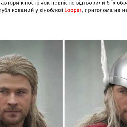
автори кінострічок повністю відтворили б їх обра
публікований у кіноблозі
Looper
, приголомшив н