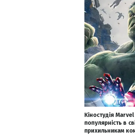
Кіностудія Marve
популярність в св
прихильникам комі