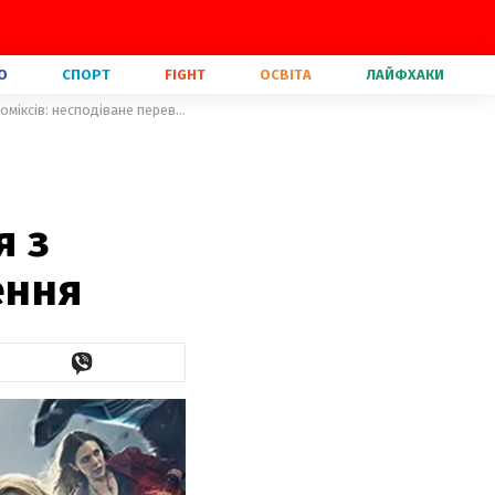
О
СПОРТ
FIGHT
ОСВІТА
ЛАЙФХАКИ
Як би виглядали герої фільму "Месники", перейнявши вбрання з коміксів: несподіване перевтілення
я з
ення