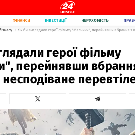
ФІНАНСИ
ІНВЕСТИЦІЇ
НЕРУХОМІСТЬ
ПРАВ
бізнесу
глядали герої фільму
и", перейнявши вбранн
: несподіване перевтіл