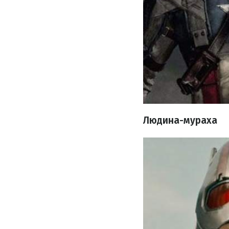
Людина-мураха