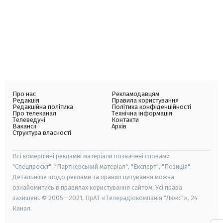
Про нас
Рекламодавцям
Редакція
Правила користування
Редакційна політика
Політика конфіденційності
Про телеканал
Технічна інформація
Телеведучі
Контакти
Вакансії
Архів
Структура власності
Всі комерційні рекламні матеріали позначені словами
"Спецпроєкт", "Партнерський матеріал", "Експерт", "Позиція".
Детальніше щодо реклами та правил цитування можна
ознайомитись в правилах користування сайтом. Усі права
захищені. © 2005—2021, ПрАТ «Телерадіокомпанія "Люкс"», 24
Канал.