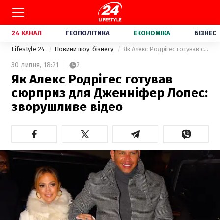
24 КАНАЛ
ГЕОПОЛІТИКА
ЕКОНОМІКА
БІЗНЕС
Lifestyle 24
Новини шоу-бізнесу
Як Алекс Родрігес готував сюрприз для Дженніфер Лопес: зворушливе відео
30 липня,
18:21
2
Як Алекс Родрігес готував
сюрприз для Дженніфер Лопес:
зворушливе відео