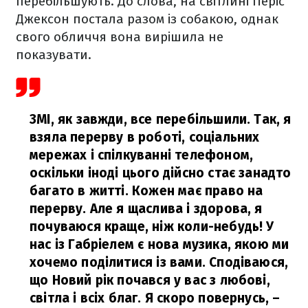
перебільшують. До слова, на світлині Періс
Джексон постала разом із собакою, однак
свого обличчя вона вирішила не
показувати.
ЗМІ, як завжди, все перебільшили. Так, я
взяла перерву в роботі, соціальних
мережах і спілкуванні телефоном,
оскільки іноді цього дійсно стає занадто
багато в житті. Кожен має право на
перерву. Але я щаслива і здорова, я
почуваюся краще, ніж коли-небудь! У
нас із Габріелем є нова музика, якою ми
хочемо поділитися із вами. Сподіваюся,
що Новий рік почався у вас з любові,
світла і всіх благ. Я скоро повернусь,
–