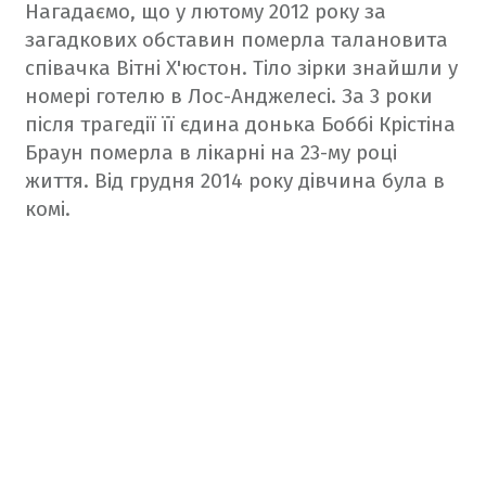
Нагадаємо, що у лютому 2012 року за
загадкових обставин померла талановита
співачка Вітні Х'юстон. Тіло зірки знайшли у
номері готелю в Лос-Анджелесі. За 3 роки
після трагедії її єдина донька Боббі
Крістіна
Браун померла
в лікарні на 23-му році
життя. Від грудня 2014 року дівчина була в
комі.