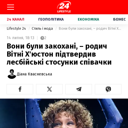
24 КАНАЛ
ГЕОПОЛІТИКА
ЕКОНОМІКА
БІЗНЕС
Lifestyle 24
Стиль і мода
Вони були закохані, – родич Вітні Х'юстон підтвердив лесбійські стосунки співачки
14 липня,
18:13
2
Вони були закохані, – родич
Вітні Х'юстон підтвердив
лесбійські стосунки співачки
Діана Квасневська