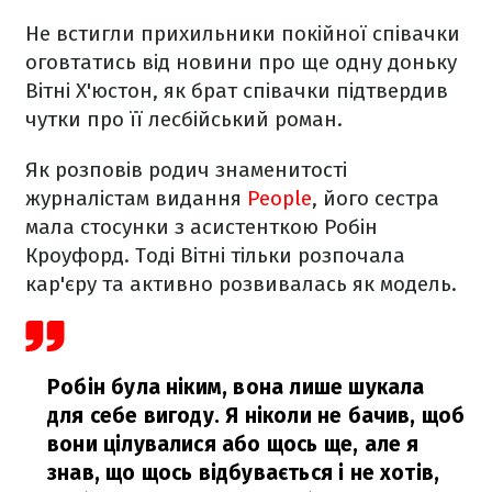
Не встигли прихильники покійної співачки
оговтатись від новини про ще одну доньку
Вітні Х'юстон, як брат співачки підтвердив
чутки про її лесбійський роман.
Як розповів родич знаменитості
журналістам видання
People
, його сестра
мала стосунки з асистенткою Робін
Кроуфорд. Тоді Вітні тільки розпочала
кар'єру та активно розвивалась як модель.
Робін була ніким, вона лише шукала
для себе вигоду. Я ніколи не бачив, щоб
вони цілувалися або щось ще, але я
знав, що щось відбувається і не хотів,