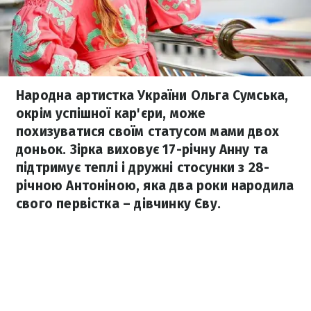
Народна артистка України Ольга Сумська,
окрім успішної кар'єри, може
похизуватися своїм статусом мами двох
доньок. Зірка виховує 17-річну Анну та
підтримує теплі і дружні стосунки з 28-
річною Антоніною, яка два роки народила
свого первістка – дівчинку Єву.