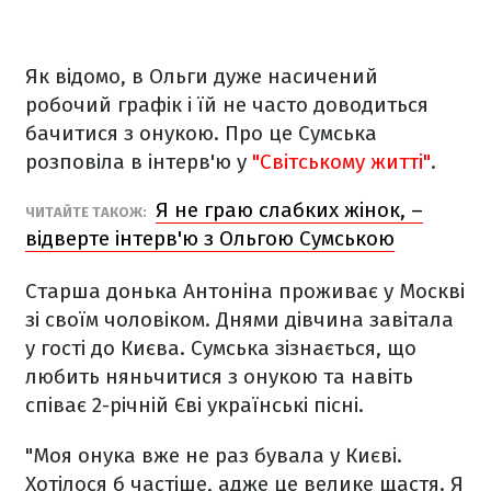
Як відомо, в Ольги дуже насичений
робочий графік і їй не часто доводиться
бачитися з онукою. Про це Сумська
розповіла в інтерв'ю у
"Світському житті"
.
Я не граю слабких жінок, –
ЧИТАЙТЕ ТАКОЖ:
відверте інтерв'ю з Ольгою Сумською
Старша донька Антоніна проживає у Москві
зі своїм чоловіком. Днями дівчина завітала
у гості до Києва. Сумська зізнається, що
любить няньчитися з онукою та навіть
співає 2-річній Єві українські пісні.
"Моя онука вже не раз бувала у Києві.
Хотілося б частіше, адже це велике щастя. Я