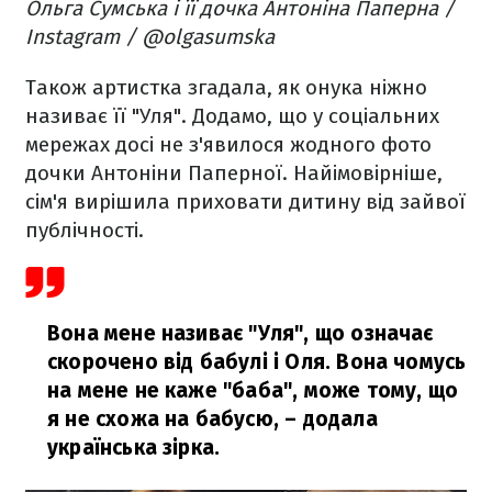
Ольга Сумська і її дочка Антоніна Паперна /
Instagram / @olgasumska
Також артистка згадала, як онука ніжно
називає її "Уля". Додамо, що у соціальних
мережах досі не з'явилося жодного фото
дочки Антоніни Паперної. Найімовірніше,
сім'я вирішила приховати дитину від зайвої
публічності.
Вона мене називає "Уля", що означає
скорочено від бабулі і Оля. Вона чомусь
на мене не каже "баба", може тому, що
я не схожа на бабусю,
– додала
українська зірка.