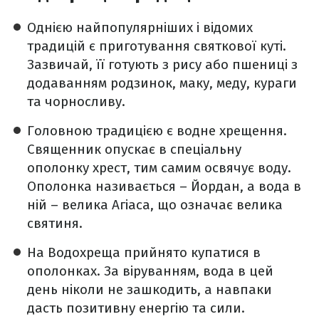
Однією найпопулярніших і відомих
традицій є приготування святкової куті.
Зазвичай, її готують з рису або пшениці з
додаванням родзинок, маку, меду, кураги
та чорносливу.
Головною традицією є водне хрещення.
Священник опускає в спеціальну
ополонку хрест, тим самим освячує воду.
Ополонка називається – Йордан, а вода в
ній – велика Агіаса, що означає велика
святиня.
На Водохреща прийнято купатися в
ополонках. За віруванням, вода в цей
день ніколи не зашкодить, а навпаки
дасть позитивну енергію та сили.