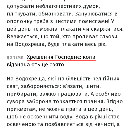
допускати неблагочестивих думок,
пліткувати, обманювати. Занурюватися в
ополонку треба з чистими помислами! У
цей день не можна плакати чи скаржитися.
Вважається, що той, хто проливає сльози
на Водохреща, буде плакати весь рік.
Хрещення Господнє: коли
ДО ТЕМИ:
відзначають це свято
На Водохреща, як і на більшість релігійних
свят, забороняється: в’язати, шити,
прибирати, важко працювати. А особливо
сувора заборона торкається прання. Згідно
прикметам, не можна прати в цей день,
щоб не осквернити воду. Вода в річці стає
освяченою та позбавляється від нечисті, а